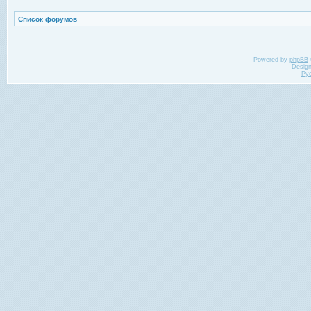
Список форумов
Powered by
phpBB
Desig
Ру