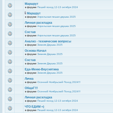
Маршрут
в форуме
Пеший поход 12-13 октября 2024
Маршрут
в форуме
Апрельская пешая двушка 2025
Личная раскладка
в форуме
Апрельская пешая двушка 2025
Состав
в форуме
Апрельская пешая двушка 2025
Анализ - технические вопросы
в форуме
Зимняя Двушка 2025
Основа-Начал
в форуме
Зимняя Двушка 2025
Состав
в форуме
Зимняя Двушка 2025
Еда-Меню-Вкуснятина
в форуме
Зимняя Двушка 2025
Личка
в форуме
Осенний Ноябрьский Поход 2024!!!
ОбщаГ!!!
в форуме
Осенний Ноябрьский Поход 2024!!!
Личная раскладка
в форуме
Пеший поход 12-13 октября 2024
ЧТО ЕДИМ =)
в форуме
Пеший поход 12-13 октября 2024