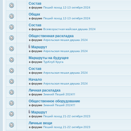
Состав
в форуме
Пеший поход 12-13 октября 2024
Общак
в форуме
Пеший поход 12-13 октября 2024
Состав
в форуме
Всевозрастная майская двушка 2024
Общественная раскладка
в форуме
Апрельская пешая двушка 2024
Маршрут
в форуме
Апрельская пешая двушка 2024
Маршруты на будущее
в форуме
ТурКлуб Круга
Состав
в форуме
Апрельская пешая двушка 2024
Начало
в форуме
Апрельская пешая двушка 2024
Личная раскладка
в форуме
Зимний Пеший 2024!!!
Общественное оборудование
в форуме
Зимний Пеший 2024!!!
Маршрут
в форуме
Пеший поход 21-22 октября 2023
Личные вещи
в форуме
Пеший поход 21-22 октября 2023