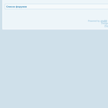
Список форумов
Powered by
phpBB
Desig
Ру