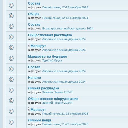
Состав
в форуме
Пеший поход 12-13 октября 2024
Общак
в форуме
Пеший поход 12-13 октября 2024
Состав
в форуме
Всевозрастная майская двушка 2024
Общественная раскладка
в форуме
Апрельская пешая двушка 2024
Маршрут
в форуме
Апрельская пешая двушка 2024
Маршруты на будущее
в форуме
ТурКлуб Круга
Состав
в форуме
Апрельская пешая двушка 2024
Начало
в форуме
Апрельская пешая двушка 2024
Личная раскладка
в форуме
Зимний Пеший 2024!!!
Общественное оборудование
в форуме
Зимний Пеший 2024!!!
Маршрут
в форуме
Пеший поход 21-22 октября 2023
Личные вещи
в форуме
Пеший поход 21-22 октября 2023