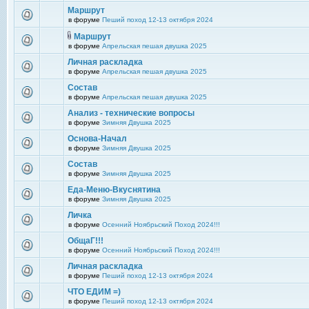
Маршрут
в форуме
Пеший поход 12-13 октября 2024
Маршрут
в форуме
Апрельская пешая двушка 2025
Личная раскладка
в форуме
Апрельская пешая двушка 2025
Состав
в форуме
Апрельская пешая двушка 2025
Анализ - технические вопросы
в форуме
Зимняя Двушка 2025
Основа-Начал
в форуме
Зимняя Двушка 2025
Состав
в форуме
Зимняя Двушка 2025
Еда-Меню-Вкуснятина
в форуме
Зимняя Двушка 2025
Личка
в форуме
Осенний Ноябрьский Поход 2024!!!
ОбщаГ!!!
в форуме
Осенний Ноябрьский Поход 2024!!!
Личная раскладка
в форуме
Пеший поход 12-13 октября 2024
ЧТО ЕДИМ =)
в форуме
Пеший поход 12-13 октября 2024