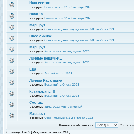
Наш состав
в форуме
Пеший поход 21-22 октября 2023
Начало
в форуме
Пеший поход 21-22 октября 2023
Маршрут
в форуме
Осенний водный двухдневный 7-8 октября 2023
Свое личное
в форуме
Осенний водный двухдневный 7-8 октября 2023
Маршрут
в форуме
Апрельская пешая двушка 2023
Личные вещички...
в форуме
Апрельская пешая двушка 2023
Еда
в форуме
Летний поход 2023
Личная Раскладка!
в форуме
Весенний р.Онега 2023
Катамараны!!!
в форуме
Весенний р.Онега 2023
Состав:
в форуме
Зима 2023 Многодневный
Маршрут
в форуме
Осенняя двушка 1-2 октября 2022
Показать сообщения за:
Сортирова
Страница
1
из
5
[ Результатов поиска: 201 ]