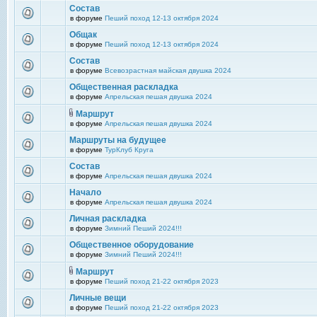
Состав
в форуме
Пеший поход 12-13 октября 2024
Общак
в форуме
Пеший поход 12-13 октября 2024
Состав
в форуме
Всевозрастная майская двушка 2024
Общественная раскладка
в форуме
Апрельская пешая двушка 2024
Маршрут
в форуме
Апрельская пешая двушка 2024
Маршруты на будущее
в форуме
ТурКлуб Круга
Состав
в форуме
Апрельская пешая двушка 2024
Начало
в форуме
Апрельская пешая двушка 2024
Личная раскладка
в форуме
Зимний Пеший 2024!!!
Общественное оборудование
в форуме
Зимний Пеший 2024!!!
Маршрут
в форуме
Пеший поход 21-22 октября 2023
Личные вещи
в форуме
Пеший поход 21-22 октября 2023