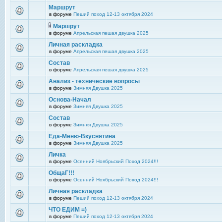
Маршрут
в форуме
Пеший поход 12-13 октября 2024
Маршрут
в форуме
Апрельская пешая двушка 2025
Личная раскладка
в форуме
Апрельская пешая двушка 2025
Состав
в форуме
Апрельская пешая двушка 2025
Анализ - технические вопросы
в форуме
Зимняя Двушка 2025
Основа-Начал
в форуме
Зимняя Двушка 2025
Состав
в форуме
Зимняя Двушка 2025
Еда-Меню-Вкуснятина
в форуме
Зимняя Двушка 2025
Личка
в форуме
Осенний Ноябрьский Поход 2024!!!
ОбщаГ!!!
в форуме
Осенний Ноябрьский Поход 2024!!!
Личная раскладка
в форуме
Пеший поход 12-13 октября 2024
ЧТО ЕДИМ =)
в форуме
Пеший поход 12-13 октября 2024