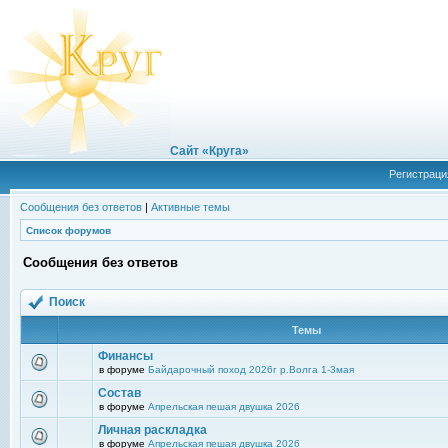
Сайт «Круга»
Регистраци
Сообщения без ответов
|
Активные темы
Список форумов
Сообщения без ответов
Поиск
Темы
Финансы
в форуме
Байдарочный поход 2026г р.Волга 1-3мая
Состав
в форуме
Апрельская пешая двушка 2026
Личная раскладка
в форуме
Апрельская пешая двушка 2026