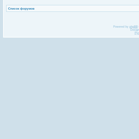
Список форумов
Powered by
phpBB
Desig
Ру