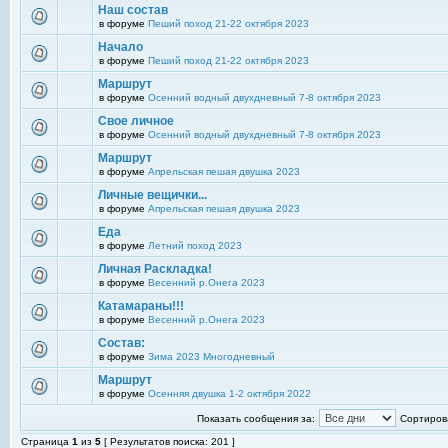
Наш состав
в форуме
Пеший поход 21-22 октября 2023
Начало
в форуме
Пеший поход 21-22 октября 2023
Маршрут
в форуме
Осенний водный двухдневный 7-8 октября 2023
Свое личное
в форуме
Осенний водный двухдневный 7-8 октября 2023
Маршрут
в форуме
Апрельская пешая двушка 2023
Личные вещички...
в форуме
Апрельская пешая двушка 2023
Еда
в форуме
Летний поход 2023
Личная Раскладка!
в форуме
Весенний р.Онега 2023
Катамараны!!!
в форуме
Весенний р.Онега 2023
Состав:
в форуме
Зима 2023 Многодневный
Маршрут
в форуме
Осенняя двушка 1-2 октября 2022
Показать сообщения за:
Сортирова
Страница
1
из
5
[ Результатов поиска: 201 ]