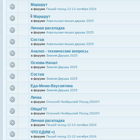
Маршрут
в форуме
Пеший поход 12-13 октября 2024
Маршрут
в форуме
Апрельская пешая двушка 2025
Личная раскладка
в форуме
Апрельская пешая двушка 2025
Состав
в форуме
Апрельская пешая двушка 2025
Анализ - технические вопросы
в форуме
Зимняя Двушка 2025
Основа-Начал
в форуме
Зимняя Двушка 2025
Состав
в форуме
Зимняя Двушка 2025
Еда-Меню-Вкуснятина
в форуме
Зимняя Двушка 2025
Личка
в форуме
Осенний Ноябрьский Поход 2024!!!
ОбщаГ!!!
в форуме
Осенний Ноябрьский Поход 2024!!!
Личная раскладка
в форуме
Пеший поход 12-13 октября 2024
ЧТО ЕДИМ =)
в форуме
Пеший поход 12-13 октября 2024