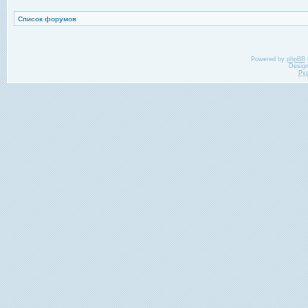
Список форумов
Powered by
phpBB
Desig
Ру