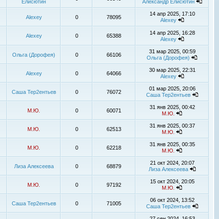
Елисютин
Александр Елисютин
14 апр 2025, 17:10
Alexey
0
78095
Alexey
14 апр 2025, 16:28
Alexey
0
65388
Alexey
31 мар 2025, 00:59
Ольга (Дорофея)
0
66106
Ольга (Дорофея)
30 мар 2025, 22:31
Alexey
0
64066
Alexey
01 мар 2025, 20:06
Саша Тер2ентьев
0
76072
Саша Тер2ентьев
31 янв 2025, 00:42
М.Ю.
0
60071
М.Ю.
31 янв 2025, 00:37
М.Ю.
0
62513
М.Ю.
31 янв 2025, 00:35
М.Ю.
0
62218
М.Ю.
21 окт 2024, 20:07
Лиза Алексеева
0
68879
Лиза Алексеева
15 окт 2024, 20:05
М.Ю.
0
97192
М.Ю.
06 окт 2024, 13:52
Саша Тер2ентьев
0
71005
Саша Тер2ентьев
27 сен 2024, 16:53