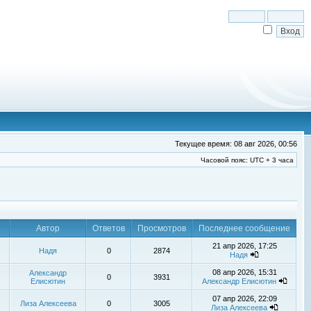
Текущее время: 08 авг 2026, 00:56
Часовой пояс: UTC + 3 часа
Автор
Ответов
Просмотров
Последнее сообщение
21 апр 2026, 17:25
Надя
0
2874
Надя
08 апр 2026, 15:31
Александр
0
3931
Елисютин
Александр Елисютин
07 апр 2026, 22:09
Лиза Алексеева
0
3005
Лиза Алексеева