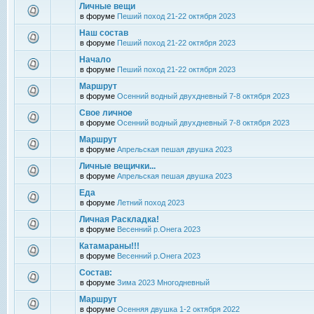
Личные вещи
в форуме
Пеший поход 21-22 октября 2023
Наш состав
в форуме
Пеший поход 21-22 октября 2023
Начало
в форуме
Пеший поход 21-22 октября 2023
Маршрут
в форуме
Осенний водный двухдневный 7-8 октября 2023
Свое личное
в форуме
Осенний водный двухдневный 7-8 октября 2023
Маршрут
в форуме
Апрельская пешая двушка 2023
Личные вещички...
в форуме
Апрельская пешая двушка 2023
Еда
в форуме
Летний поход 2023
Личная Раскладка!
в форуме
Весенний р.Онега 2023
Катамараны!!!
в форуме
Весенний р.Онега 2023
Состав:
в форуме
Зима 2023 Многодневный
Маршрут
в форуме
Осенняя двушка 1-2 октября 2022