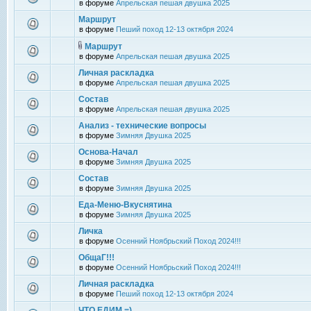
в форуме
Апрельская пешая двушка 2025
Маршрут
в форуме
Пеший поход 12-13 октября 2024
Маршрут
в форуме
Апрельская пешая двушка 2025
Личная раскладка
в форуме
Апрельская пешая двушка 2025
Состав
в форуме
Апрельская пешая двушка 2025
Анализ - технические вопросы
в форуме
Зимняя Двушка 2025
Основа-Начал
в форуме
Зимняя Двушка 2025
Состав
в форуме
Зимняя Двушка 2025
Еда-Меню-Вкуснятина
в форуме
Зимняя Двушка 2025
Личка
в форуме
Осенний Ноябрьский Поход 2024!!!
ОбщаГ!!!
в форуме
Осенний Ноябрьский Поход 2024!!!
Личная раскладка
в форуме
Пеший поход 12-13 октября 2024
ЧТО ЕДИМ =)