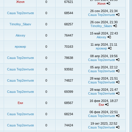
Женя
0
67621
Женя
26 сен 2024, 21:34
Саша Тер2ентьев
0
68544
Саша Тер2ентьев
26 сен 2024, 21:30
Timofey_Silaev
0
68257
Timofey_Silaev
15 май 2024, 22:43
Alexey
0
76447
Alexey
11 апр 2024, 21:11
яромир
0
70163
яромир
08 апр 2024, 19:56
Саша Тер2ентьев
0
78638
Саша Тер2ентьев
05 апр 2024, 22:12
Саша Тер2ентьев
0
93592
Саша Тер2ентьев
28 мар 2024, 21:51
Саша Тер2ентьев
0
74827
Саша Тер2ентьев
28 мар 2024, 21:47
Саша Тер2ентьев
0
69399
Саша Тер2ентьев
16 фев 2024, 18:27
Еки
0
68567
Еки
06 фев 2024, 22:51
Саша Тер2ентьев
0
68234
Саша Тер2ентьев
19 окт 2023, 22:52
Саша Тер2ентьев
0
74424
Саша Тер2ентьев