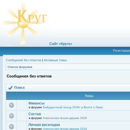
Сайт «Круга»
Регистраци
Сообщения без ответов
|
Активные темы
Список форумов
Сообщения без ответов
Поиск
Темы
Финансы
в форуме
Байдарочный поход 2026г р.Волга 1-3мая
Состав
в форуме
Апрельская пешая двушка 2026
Личная раскладка
в форуме
Апрельская пешая двушка 2026