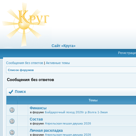
Сайт «Круга»
Регистраци
Сообщения без ответов
|
Активные темы
Список форумов
Сообщения без ответов
Поиск
Темы
Финансы
в форуме
Байдарочный поход 2026г р.Волга 1-3мая
Состав
в форуме
Апрельская пешая двушка 2026
Личная раскладка
в форуме
Апрельская пешая двушка 2026