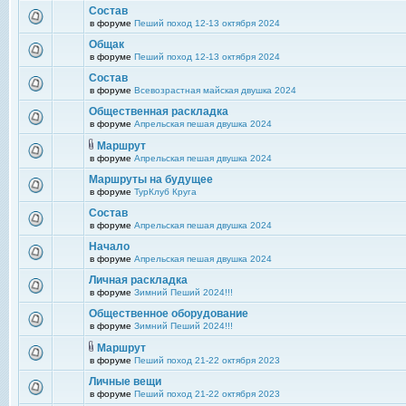
Состав
в форуме
Пеший поход 12-13 октября 2024
Общак
в форуме
Пеший поход 12-13 октября 2024
Состав
в форуме
Всевозрастная майская двушка 2024
Общественная раскладка
в форуме
Апрельская пешая двушка 2024
Маршрут
в форуме
Апрельская пешая двушка 2024
Маршруты на будущее
в форуме
ТурКлуб Круга
Состав
в форуме
Апрельская пешая двушка 2024
Начало
в форуме
Апрельская пешая двушка 2024
Личная раскладка
в форуме
Зимний Пеший 2024!!!
Общественное оборудование
в форуме
Зимний Пеший 2024!!!
Маршрут
в форуме
Пеший поход 21-22 октября 2023
Личные вещи
в форуме
Пеший поход 21-22 октября 2023