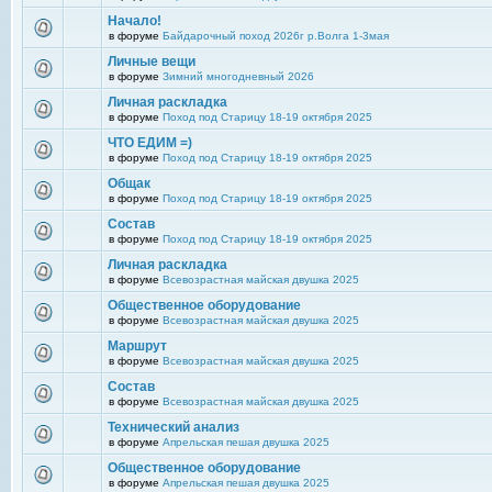
Начало!
в форуме
Байдарочный поход 2026г р.Волга 1-3мая
Личные вещи
в форуме
Зимний многодневный 2026
Личная раскладка
в форуме
Поход под Старицу 18-19 октября 2025
ЧТО ЕДИМ =)
в форуме
Поход под Старицу 18-19 октября 2025
Общак
в форуме
Поход под Старицу 18-19 октября 2025
Состав
в форуме
Поход под Старицу 18-19 октября 2025
Личная раскладка
в форуме
Всевозрастная майская двушка 2025
Общественное оборудование
в форуме
Всевозрастная майская двушка 2025
Маршрут
в форуме
Всевозрастная майская двушка 2025
Состав
в форуме
Всевозрастная майская двушка 2025
Технический анализ
в форуме
Апрельская пешая двушка 2025
Общественное оборудование
в форуме
Апрельская пешая двушка 2025