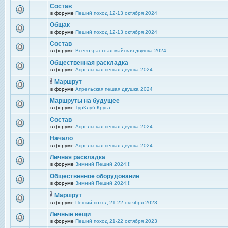
Состав
в форуме
Пеший поход 12-13 октября 2024
Общак
в форуме
Пеший поход 12-13 октября 2024
Состав
в форуме
Всевозрастная майская двушка 2024
Общественная раскладка
в форуме
Апрельская пешая двушка 2024
Маршрут
в форуме
Апрельская пешая двушка 2024
Маршруты на будущее
в форуме
ТурКлуб Круга
Состав
в форуме
Апрельская пешая двушка 2024
Начало
в форуме
Апрельская пешая двушка 2024
Личная раскладка
в форуме
Зимний Пеший 2024!!!
Общественное оборудование
в форуме
Зимний Пеший 2024!!!
Маршрут
в форуме
Пеший поход 21-22 октября 2023
Личные вещи
в форуме
Пеший поход 21-22 октября 2023