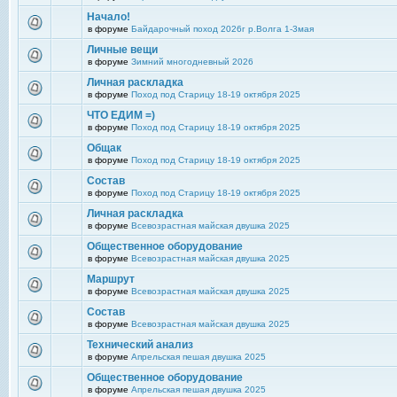
Начало!
в форуме
Байдарочный поход 2026г р.Волга 1-3мая
Личные вещи
в форуме
Зимний многодневный 2026
Личная раскладка
в форуме
Поход под Старицу 18-19 октября 2025
ЧТО ЕДИМ =)
в форуме
Поход под Старицу 18-19 октября 2025
Общак
в форуме
Поход под Старицу 18-19 октября 2025
Состав
в форуме
Поход под Старицу 18-19 октября 2025
Личная раскладка
в форуме
Всевозрастная майская двушка 2025
Общественное оборудование
в форуме
Всевозрастная майская двушка 2025
Маршрут
в форуме
Всевозрастная майская двушка 2025
Состав
в форуме
Всевозрастная майская двушка 2025
Технический анализ
в форуме
Апрельская пешая двушка 2025
Общественное оборудование
в форуме
Апрельская пешая двушка 2025