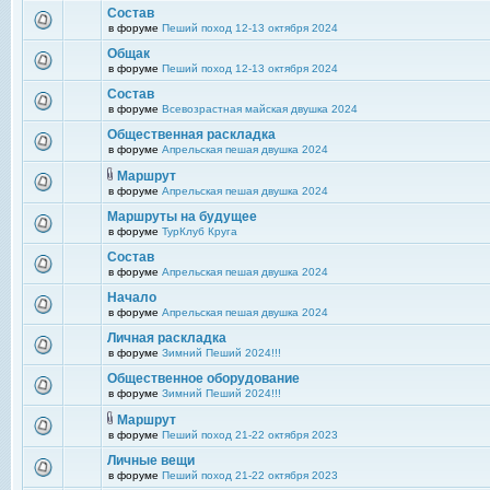
Состав
в форуме
Пеший поход 12-13 октября 2024
Общак
в форуме
Пеший поход 12-13 октября 2024
Состав
в форуме
Всевозрастная майская двушка 2024
Общественная раскладка
в форуме
Апрельская пешая двушка 2024
Маршрут
в форуме
Апрельская пешая двушка 2024
Маршруты на будущее
в форуме
ТурКлуб Круга
Состав
в форуме
Апрельская пешая двушка 2024
Начало
в форуме
Апрельская пешая двушка 2024
Личная раскладка
в форуме
Зимний Пеший 2024!!!
Общественное оборудование
в форуме
Зимний Пеший 2024!!!
Маршрут
в форуме
Пеший поход 21-22 октября 2023
Личные вещи
в форуме
Пеший поход 21-22 октября 2023