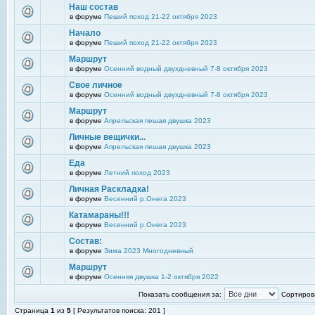
Наш состав
в форуме
Пеший поход 21-22 октября 2023
Начало
в форуме
Пеший поход 21-22 октября 2023
Маршрут
в форуме
Осенний водный двухдневный 7-8 октября 2023
Свое личное
в форуме
Осенний водный двухдневный 7-8 октября 2023
Маршрут
в форуме
Апрельская пешая двушка 2023
Личные вещички...
в форуме
Апрельская пешая двушка 2023
Еда
в форуме
Летний поход 2023
Личная Раскладка!
в форуме
Весенний р.Онега 2023
Катамараны!!!
в форуме
Весенний р.Онега 2023
Состав:
в форуме
Зима 2023 Многодневный
Маршрут
в форуме
Осенняя двушка 1-2 октября 2022
Показать сообщения за:
Сортирова
Страница
1
из
5
[ Результатов поиска: 201 ]