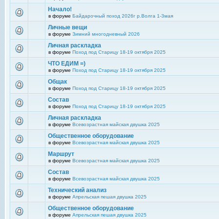
Начало!
в форуме
Байдарочный поход 2026г р.Волга 1-3мая
Личные вещи
в форуме
Зимний многодневный 2026
Личная раскладка
в форуме
Поход под Старицу 18-19 октября 2025
ЧТО ЕДИМ =)
в форуме
Поход под Старицу 18-19 октября 2025
Общак
в форуме
Поход под Старицу 18-19 октября 2025
Состав
в форуме
Поход под Старицу 18-19 октября 2025
Личная раскладка
в форуме
Всевозрастная майская двушка 2025
Общественное оборудование
в форуме
Всевозрастная майская двушка 2025
Маршрут
в форуме
Всевозрастная майская двушка 2025
Состав
в форуме
Всевозрастная майская двушка 2025
Технический анализ
в форуме
Апрельская пешая двушка 2025
Общественное оборудование
в форуме
Апрельская пешая двушка 2025