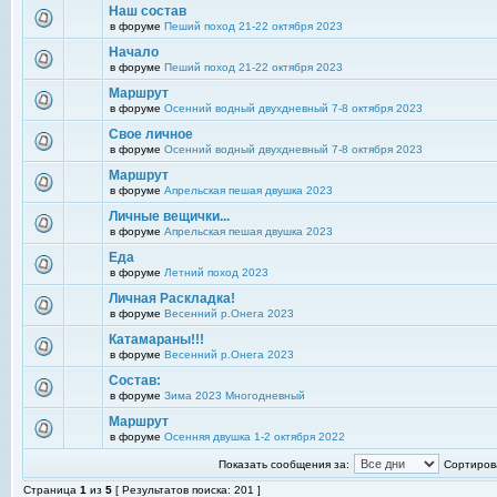
Наш состав
в форуме
Пеший поход 21-22 октября 2023
Начало
в форуме
Пеший поход 21-22 октября 2023
Маршрут
в форуме
Осенний водный двухдневный 7-8 октября 2023
Свое личное
в форуме
Осенний водный двухдневный 7-8 октября 2023
Маршрут
в форуме
Апрельская пешая двушка 2023
Личные вещички...
в форуме
Апрельская пешая двушка 2023
Еда
в форуме
Летний поход 2023
Личная Раскладка!
в форуме
Весенний р.Онега 2023
Катамараны!!!
в форуме
Весенний р.Онега 2023
Состав:
в форуме
Зима 2023 Многодневный
Маршрут
в форуме
Осенняя двушка 1-2 октября 2022
Показать сообщения за:
Сортирова
Страница
1
из
5
[ Результатов поиска: 201 ]