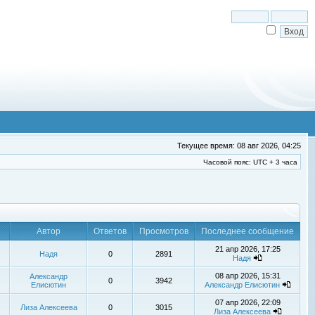
Текущее время: 08 авг 2026, 04:25
Часовой пояс: UTC + 3 часа
Автор
Ответов
Просмотров
Последнее сообщение
21 апр 2026, 17:25
Надя
0
2891
Надя
08 апр 2026, 15:31
Александр
0
3942
Елисютин
Александр Елисютин
07 апр 2026, 22:09
Лиза Алексеева
0
3015
Лиза Алексеева