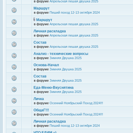
в форуме
Апрельская пешая двушка 2025
Маршрут
в форуме
Пеший поход 12-13 октября 2024
Маршрут
в форуме
Апрельская пешая двушка 2025
Личная раскладка
в форуме
Апрельская пешая двушка 2025
Состав
в форуме
Апрельская пешая двушка 2025
Анализ - технические вопросы
в форуме
Зимняя Двушка 2025
Основа-Начал
в форуме
Зимняя Двушка 2025
Состав
в форуме
Зимняя Двушка 2025
Еда-Меню-Вкуснятина
в форуме
Зимняя Двушка 2025
Личка
в форуме
Осенний Ноябрьский Поход 2024!!!
ОбщаГ!!!
в форуме
Осенний Ноябрьский Поход 2024!!!
Личная раскладка
в форуме
Пеший поход 12-13 октября 2024
ЧТО ЕДИМ =)