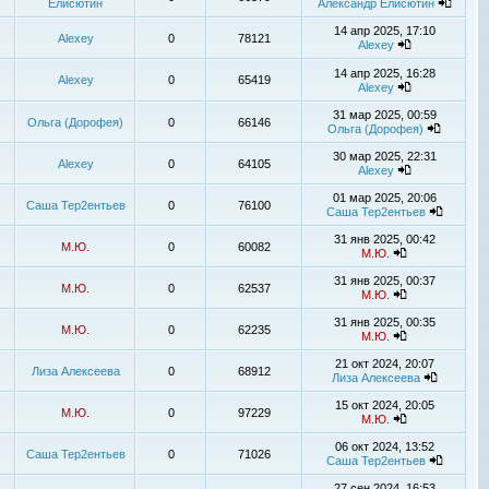
Елисютин
Александр Елисютин
14 апр 2025, 17:10
Alexey
0
78121
Alexey
14 апр 2025, 16:28
Alexey
0
65419
Alexey
31 мар 2025, 00:59
Ольга (Дорофея)
0
66146
Ольга (Дорофея)
30 мар 2025, 22:31
Alexey
0
64105
Alexey
01 мар 2025, 20:06
Саша Тер2ентьев
0
76100
Саша Тер2ентьев
31 янв 2025, 00:42
М.Ю.
0
60082
М.Ю.
31 янв 2025, 00:37
М.Ю.
0
62537
М.Ю.
31 янв 2025, 00:35
М.Ю.
0
62235
М.Ю.
21 окт 2024, 20:07
Лиза Алексеева
0
68912
Лиза Алексеева
15 окт 2024, 20:05
М.Ю.
0
97229
М.Ю.
06 окт 2024, 13:52
Саша Тер2ентьев
0
71026
Саша Тер2ентьев
27 сен 2024, 16:53