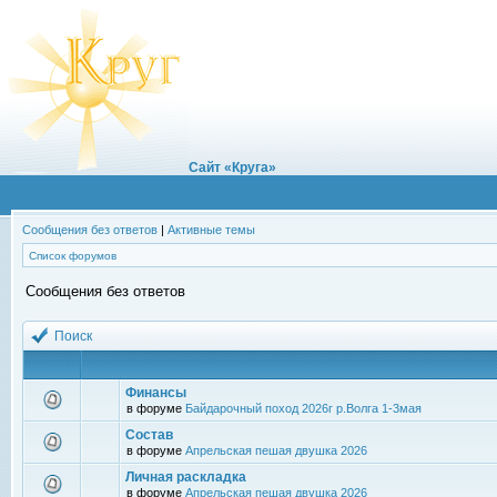
Сайт «Круга»
Сообщения без ответов
|
Активные темы
Список форумов
Сообщения без ответов
Поиск
Финансы
в форуме
Байдарочный поход 2026г р.Волга 1-3мая
Состав
в форуме
Апрельская пешая двушка 2026
Личная раскладка
в форуме
Апрельская пешая двушка 2026