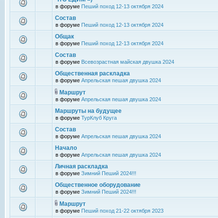
в форуме
Пеший поход 12-13 октября 2024
Состав
в форуме
Пеший поход 12-13 октября 2024
Общак
в форуме
Пеший поход 12-13 октября 2024
Состав
в форуме
Всевозрастная майская двушка 2024
Общественная раскладка
в форуме
Апрельская пешая двушка 2024
Маршрут
в форуме
Апрельская пешая двушка 2024
Маршруты на будущее
в форуме
ТурКлуб Круга
Состав
в форуме
Апрельская пешая двушка 2024
Начало
в форуме
Апрельская пешая двушка 2024
Личная раскладка
в форуме
Зимний Пеший 2024!!!
Общественное оборудование
в форуме
Зимний Пеший 2024!!!
Маршрут
в форуме
Пеший поход 21-22 октября 2023