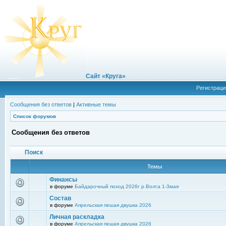
Сайт «Круга»
Регистраци
Сообщения без ответов
|
Активные темы
Список форумов
Сообщения без ответов
Поиск
Темы
Финансы
в форуме
Байдарочный поход 2026г р.Волга 1-3мая
Состав
в форуме
Апрельская пешая двушка 2026
Личная раскладка
в форуме
Апрельская пешая двушка 2026