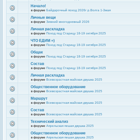
Начало!
в форуме
Байдарочный поход 2026г р.Волга 1-3мая
Личные вещи
в форуме
Зимний многодневный 2026
Личная раскладка
в форуме
Поход под Старицу 18-19 октября 2025
ЧТО ЕДИМ =)
в форуме
Поход под Старицу 18-19 октября 2025
Общак
в форуме
Поход под Старицу 18-19 октября 2025
Состав
в форуме
Поход под Старицу 18-19 октября 2025
Личная раскладка
в форуме
Всевозрастная майская двушка 2025
Общественное оборудование
в форуме
Всевозрастная майская двушка 2025
Маршрут
в форуме
Всевозрастная майская двушка 2025
Состав
в форуме
Всевозрастная майская двушка 2025
Технический анализ
в форуме
Апрельская пешая двушка 2025
Общественное оборудование
в форуме
Апрельская пешая двушка 2025