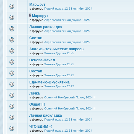
Маршрут
в форуме
Пеший поход 12-13 октября 2024
Маршрут
в форуме
Апрельская пешая двушка 2025
Личная раскладка
в форуме
Апрельская пешая двушка 2025
Состав
в форуме
Апрельская пешая двушка 2025
Анализ - технические вопросы
в форуме
Зимняя Двушка 2025
Основа-Начал
в форуме
Зимняя Двушка 2025
Состав
в форуме
Зимняя Двушка 2025
Еда-Меню-Вкуснятина
в форуме
Зимняя Двушка 2025
Личка
в форуме
Осенний Ноябрьский Поход 2024!!!
ОбщаГ!!!
в форуме
Осенний Ноябрьский Поход 2024!!!
Личная раскладка
в форуме
Пеший поход 12-13 октября 2024
ЧТО ЕДИМ =)
в форуме
Пеший поход 12-13 октября 2024