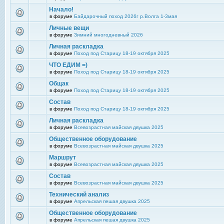
Начало!
в форуме
Байдарочный поход 2026г р.Волга 1-3мая
Личные вещи
в форуме
Зимний многодневный 2026
Личная раскладка
в форуме
Поход под Старицу 18-19 октября 2025
ЧТО ЕДИМ =)
в форуме
Поход под Старицу 18-19 октября 2025
Общак
в форуме
Поход под Старицу 18-19 октября 2025
Состав
в форуме
Поход под Старицу 18-19 октября 2025
Личная раскладка
в форуме
Всевозрастная майская двушка 2025
Общественное оборудование
в форуме
Всевозрастная майская двушка 2025
Маршрут
в форуме
Всевозрастная майская двушка 2025
Состав
в форуме
Всевозрастная майская двушка 2025
Технический анализ
в форуме
Апрельская пешая двушка 2025
Общественное оборудование
в форуме
Апрельская пешая двушка 2025