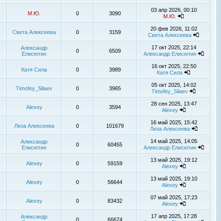
03 апр 2026, 00:10
М.Ю.
0
3090
М.Ю.
20 фев 2026, 11:02
Света Алексеева
0
3159
Света Алексеева
17 окт 2025, 22:14
Александр
0
6509
Елисютин
Александр Елисютин
16 окт 2025, 22:50
Катя Сила
0
3989
Катя Сила
05 окт 2025, 14:02
Timofey_Silaev
0
3965
Timofey_Silaev
28 сен 2025, 13:47
Alexey
0
3594
Alexey
16 май 2025, 15:42
Лиза Алексеева
0
101679
Лиза Алексеева
14 май 2025, 14:05
Александр
0
60455
Елисютин
Александр Елисютин
13 май 2025, 19:12
Alexey
0
59159
Alexey
13 май 2025, 19:10
Alexey
0
56644
Alexey
07 май 2025, 17:23
Alexey
0
83432
Alexey
17 апр 2025, 17:28
Александр
0
66674