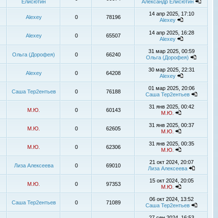
Елисютин
Александр Елисютин
14 апр 2025, 17:10
Alexey
0
78196
Alexey
14 апр 2025, 16:28
Alexey
0
65507
Alexey
31 мар 2025, 00:59
Ольга (Дорофея)
0
66240
Ольга (Дорофея)
30 мар 2025, 22:31
Alexey
0
64208
Alexey
01 мар 2025, 20:06
Саша Тер2ентьев
0
76188
Саша Тер2ентьев
31 янв 2025, 00:42
М.Ю.
0
60143
М.Ю.
31 янв 2025, 00:37
М.Ю.
0
62605
М.Ю.
31 янв 2025, 00:35
М.Ю.
0
62306
М.Ю.
21 окт 2024, 20:07
Лиза Алексеева
0
69010
Лиза Алексеева
15 окт 2024, 20:05
М.Ю.
0
97353
М.Ю.
06 окт 2024, 13:52
Саша Тер2ентьев
0
71089
Саша Тер2ентьев
27 сен 2024, 16:53