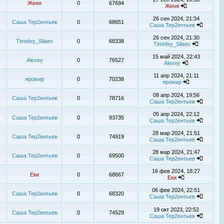
Женя
0
67694
Женя
26 сен 2024, 21:34
Саша Тер2ентьев
0
68651
Саша Тер2ентьев
26 сен 2024, 21:30
Timofey_Silaev
0
68338
Timofey_Silaev
15 май 2024, 22:43
Alexey
0
76527
Alexey
11 апр 2024, 21:11
яромир
0
70238
яромир
08 апр 2024, 19:56
Саша Тер2ентьев
0
78716
Саша Тер2ентьев
05 апр 2024, 22:12
Саша Тер2ентьев
0
93735
Саша Тер2ентьев
28 мар 2024, 21:51
Саша Тер2ентьев
0
74919
Саша Тер2ентьев
28 мар 2024, 21:47
Саша Тер2ентьев
0
69500
Саша Тер2ентьев
16 фев 2024, 18:27
Еки
0
68667
Еки
06 фев 2024, 22:51
Саша Тер2ентьев
0
68320
Саша Тер2ентьев
19 окт 2023, 22:52
Саша Тер2ентьев
0
74529
Саша Тер2ентьев