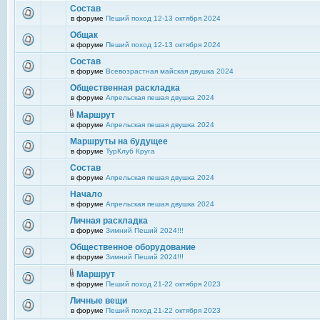
Состав
в форуме
Пеший поход 12-13 октября 2024
Общак
в форуме
Пеший поход 12-13 октября 2024
Состав
в форуме
Всевозрастная майская двушка 2024
Общественная раскладка
в форуме
Апрельская пешая двушка 2024
Маршрут
в форуме
Апрельская пешая двушка 2024
Маршруты на будущее
в форуме
ТурКлуб Круга
Состав
в форуме
Апрельская пешая двушка 2024
Начало
в форуме
Апрельская пешая двушка 2024
Личная раскладка
в форуме
Зимний Пеший 2024!!!
Общественное оборудование
в форуме
Зимний Пеший 2024!!!
Маршрут
в форуме
Пеший поход 21-22 октября 2023
Личные вещи
в форуме
Пеший поход 21-22 октября 2023