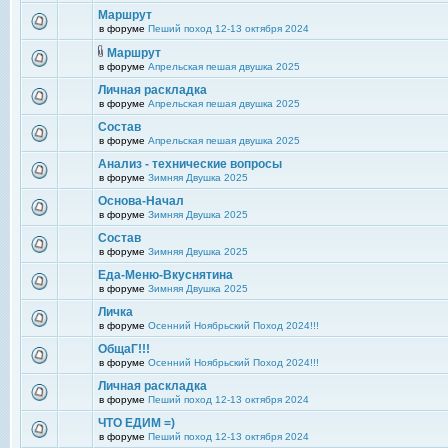
Маршрут
в форуме
Пеший поход 12-13 октября 2024
Маршрут
в форуме
Апрельская пешая двушка 2025
Личная раскладка
в форуме
Апрельская пешая двушка 2025
Состав
в форуме
Апрельская пешая двушка 2025
Анализ - технические вопросы
в форуме
Зимняя Двушка 2025
Основа-Начал
в форуме
Зимняя Двушка 2025
Состав
в форуме
Зимняя Двушка 2025
Еда-Меню-Вкуснятина
в форуме
Зимняя Двушка 2025
Личка
в форуме
Осенний Ноябрьский Поход 2024!!!
ОбщаГ!!!
в форуме
Осенний Ноябрьский Поход 2024!!!
Личная раскладка
в форуме
Пеший поход 12-13 октября 2024
ЧТО ЕДИМ =)
в форуме
Пеший поход 12-13 октября 2024