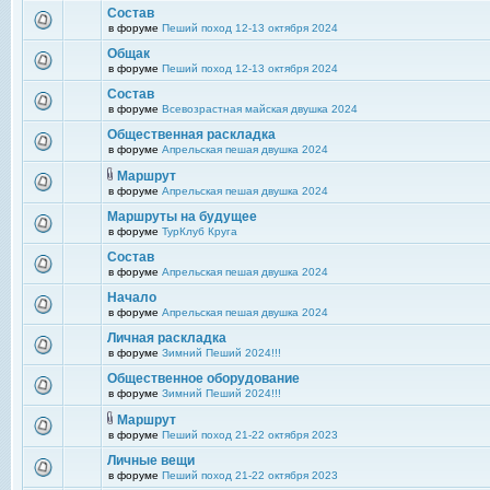
Состав
в форуме
Пеший поход 12-13 октября 2024
Общак
в форуме
Пеший поход 12-13 октября 2024
Состав
в форуме
Всевозрастная майская двушка 2024
Общественная раскладка
в форуме
Апрельская пешая двушка 2024
Маршрут
в форуме
Апрельская пешая двушка 2024
Маршруты на будущее
в форуме
ТурКлуб Круга
Состав
в форуме
Апрельская пешая двушка 2024
Начало
в форуме
Апрельская пешая двушка 2024
Личная раскладка
в форуме
Зимний Пеший 2024!!!
Общественное оборудование
в форуме
Зимний Пеший 2024!!!
Маршрут
в форуме
Пеший поход 21-22 октября 2023
Личные вещи
в форуме
Пеший поход 21-22 октября 2023