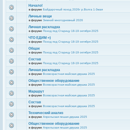
Начало!
в форуме
Байдарочный поход 2026г р.Волга 1-3мая
Личные вещи
в форуме
Зимний многодневный 2026
Личная раскладка
в форуме
Поход под Старицу 18-19 октября 2025
ЧТО ЕДИМ =)
в форуме
Поход под Старицу 18-19 октября 2025
Общак
в форуме
Поход под Старицу 18-19 октября 2025
Состав
в форуме
Поход под Старицу 18-19 октября 2025
Личная раскладка
в форуме
Всевозрастная майская двушка 2025
Общественное оборудование
в форуме
Всевозрастная майская двушка 2025
Маршрут
в форуме
Всевозрастная майская двушка 2025
Состав
в форуме
Всевозрастная майская двушка 2025
Технический анализ
в форуме
Апрельская пешая двушка 2025
Общественное оборудование
в форуме
Апрельская пешая двушка 2025