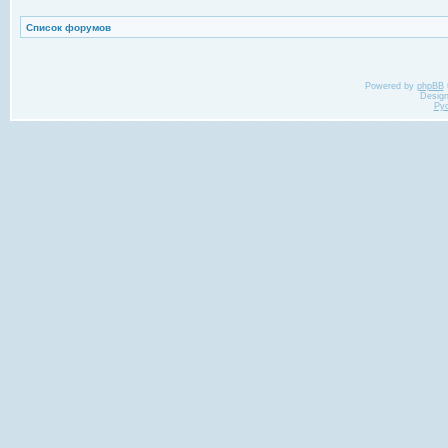
Список форумов
Powered by
phpBB
Desig
Ру