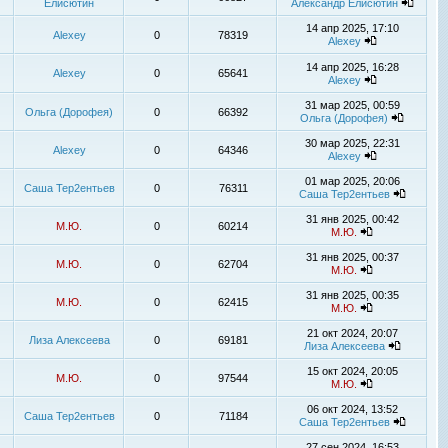
Елисютин
Александр Елисютин
14 апр 2025, 17:10
Alexey
0
78319
Alexey
14 апр 2025, 16:28
Alexey
0
65641
Alexey
31 мар 2025, 00:59
Ольга (Дорофея)
0
66392
Ольга (Дорофея)
30 мар 2025, 22:31
Alexey
0
64346
Alexey
01 мар 2025, 20:06
Саша Тер2ентьев
0
76311
Саша Тер2ентьев
31 янв 2025, 00:42
М.Ю.
0
60214
М.Ю.
31 янв 2025, 00:37
М.Ю.
0
62704
М.Ю.
31 янв 2025, 00:35
М.Ю.
0
62415
М.Ю.
21 окт 2024, 20:07
Лиза Алексеева
0
69181
Лиза Алексеева
15 окт 2024, 20:05
М.Ю.
0
97544
М.Ю.
06 окт 2024, 13:52
Саша Тер2ентьев
0
71184
Саша Тер2ентьев
27 сен 2024, 16:53