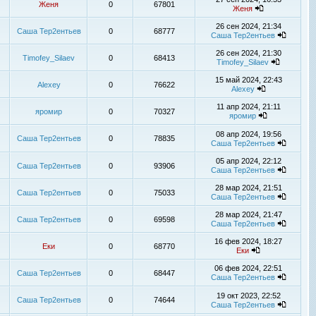
Женя
0
67801
Женя
26 сен 2024, 21:34
Саша Тер2ентьев
0
68777
Саша Тер2ентьев
26 сен 2024, 21:30
Timofey_Silaev
0
68413
Timofey_Silaev
15 май 2024, 22:43
Alexey
0
76622
Alexey
11 апр 2024, 21:11
яромир
0
70327
яромир
08 апр 2024, 19:56
Саша Тер2ентьев
0
78835
Саша Тер2ентьев
05 апр 2024, 22:12
Саша Тер2ентьев
0
93906
Саша Тер2ентьев
28 мар 2024, 21:51
Саша Тер2ентьев
0
75033
Саша Тер2ентьев
28 мар 2024, 21:47
Саша Тер2ентьев
0
69598
Саша Тер2ентьев
16 фев 2024, 18:27
Еки
0
68770
Еки
06 фев 2024, 22:51
Саша Тер2ентьев
0
68447
Саша Тер2ентьев
19 окт 2023, 22:52
Саша Тер2ентьев
0
74644
Саша Тер2ентьев