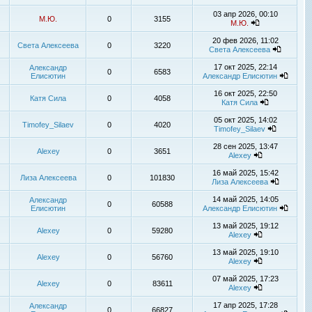
03 апр 2026, 00:10
М.Ю.
0
3155
М.Ю.
20 фев 2026, 11:02
Света Алексеева
0
3220
Света Алексеева
17 окт 2025, 22:14
Александр
0
6583
Елисютин
Александр Елисютин
16 окт 2025, 22:50
Катя Сила
0
4058
Катя Сила
05 окт 2025, 14:02
Timofey_Silaev
0
4020
Timofey_Silaev
28 сен 2025, 13:47
Alexey
0
3651
Alexey
16 май 2025, 15:42
Лиза Алексеева
0
101830
Лиза Алексеева
14 май 2025, 14:05
Александр
0
60588
Елисютин
Александр Елисютин
13 май 2025, 19:12
Alexey
0
59280
Alexey
13 май 2025, 19:10
Alexey
0
56760
Alexey
07 май 2025, 17:23
Alexey
0
83611
Alexey
17 апр 2025, 17:28
Александр
0
66827