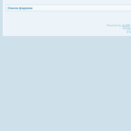
Список форумов
Powered by
phpBB
Desig
Ру