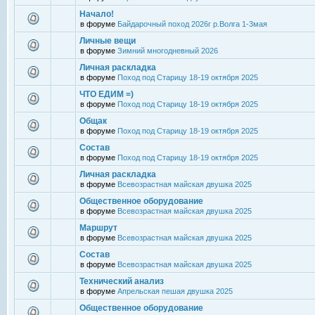
Начало!
в форуме
Байдарочный поход 2026г р.Волга 1-3мая
Личные вещи
в форуме
Зимний многодневный 2026
Личная раскладка
в форуме
Поход под Старицу 18-19 октября 2025
ЧТО ЕДИМ =)
в форуме
Поход под Старицу 18-19 октября 2025
Общак
в форуме
Поход под Старицу 18-19 октября 2025
Состав
в форуме
Поход под Старицу 18-19 октября 2025
Личная раскладка
в форуме
Всевозрастная майская двушка 2025
Общественное оборудование
в форуме
Всевозрастная майская двушка 2025
Маршрут
в форуме
Всевозрастная майская двушка 2025
Состав
в форуме
Всевозрастная майская двушка 2025
Технический анализ
в форуме
Апрельская пешая двушка 2025
Общественное оборудование