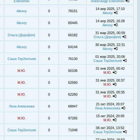
Елисютин
Александр Елисютин
14 апр 2025, 17:10
Alexey
0
78151
Alexey
14 апр 2025, 16:28
Alexey
0
65445
Alexey
31 мар 2025, 00:59
Ольга (Дорофея)
0
66182
Ольга (Дорофея)
30 мар 2025, 22:31
Alexey
0
64144
Alexey
01 мар 2025, 20:06
Саша Тер2ентьев
0
76130
Саша Тер2ентьев
31 янв 2025, 00:42
М.Ю.
0
60106
М.Ю.
31 янв 2025, 00:37
М.Ю.
0
62560
М.Ю.
31 янв 2025, 00:35
М.Ю.
0
62260
М.Ю.
21 окт 2024, 20:07
Лиза Алексеева
0
68947
Лиза Алексеева
15 окт 2024, 20:05
М.Ю.
0
97265
М.Ю.
06 окт 2024, 13:52
Саша Тер2ентьев
0
71048
Саша Тер2ентьев
27 сен 2024, 16:53