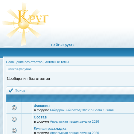
Сайт «Круга»
Сообщения без ответов
|
Активные темы
Список форумов
Сообщения без ответов
Поиск
Финансы
в форуме
Байдарочный поход 2026г р.Волга 1-3мая
Состав
в форуме
Апрельская пешая двушка 2026
Личная раскладка
в форуме
Апрельская пешая двушка 2026