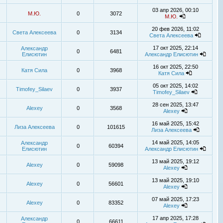
03 апр 2026, 00:10
М.Ю.
0
3072
М.Ю.
20 фев 2026, 11:02
Света Алексеева
0
3134
Света Алексеева
17 окт 2025, 22:14
Александр
0
6481
Елисютин
Александр Елисютин
16 окт 2025, 22:50
Катя Сила
0
3968
Катя Сила
05 окт 2025, 14:02
Timofey_Silaev
0
3937
Timofey_Silaev
28 сен 2025, 13:47
Alexey
0
3568
Alexey
16 май 2025, 15:42
Лиза Алексеева
0
101615
Лиза Алексеева
14 май 2025, 14:05
Александр
0
60394
Елисютин
Александр Елисютин
13 май 2025, 19:12
Alexey
0
59098
Alexey
13 май 2025, 19:10
Alexey
0
56601
Alexey
07 май 2025, 17:23
Alexey
0
83352
Alexey
17 апр 2025, 17:28
Александр
0
66611