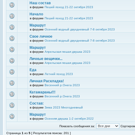
Наш состав
в форуме
Пеший поход 21-22 октября 2023
Начало
в форуме
Пеший поход 21-22 октября 2023
Маршрут
в форуме
Осенний водный двухдневный 7-8 октября 2023
Свое личное
в форуме
Осенний водный двухдневный 7-8 октября 2023
Маршрут
в форуме
Апрельская пешая двушка 2023
Личные вещички...
в форуме
Апрельская пешая двушка 2023
Еда
в форуме
Летний поход 2023
Личная Раскладка!
в форуме
Весенний р.Онега 2023
Катамараны!!!
в форуме
Весенний р.Онега 2023
Состав:
в форуме
Зима 2023 Многодневный
Маршрут
в форуме
Осенняя двушка 1-2 октября 2022
Показать сообщения за:
Сортирова
Страница
1
из
5
[ Результатов поиска: 201 ]