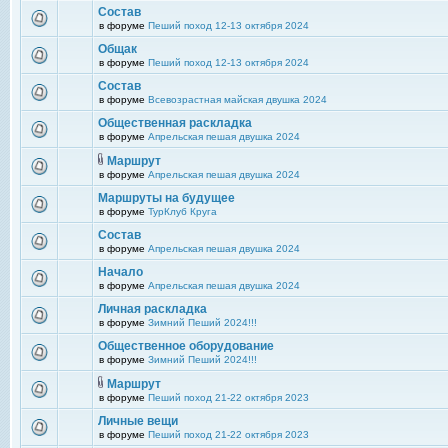
Состав
в форуме
Пеший поход 12-13 октября 2024
Общак
в форуме
Пеший поход 12-13 октября 2024
Состав
в форуме
Всевозрастная майская двушка 2024
Общественная раскладка
в форуме
Апрельская пешая двушка 2024
Маршрут
в форуме
Апрельская пешая двушка 2024
Маршруты на будущее
в форуме
ТурКлуб Круга
Состав
в форуме
Апрельская пешая двушка 2024
Начало
в форуме
Апрельская пешая двушка 2024
Личная раскладка
в форуме
Зимний Пеший 2024!!!
Общественное оборудование
в форуме
Зимний Пеший 2024!!!
Маршрут
в форуме
Пеший поход 21-22 октября 2023
Личные вещи
в форуме
Пеший поход 21-22 октября 2023