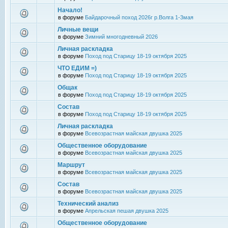
Начало!
в форуме
Байдарочный поход 2026г р.Волга 1-3мая
Личные вещи
в форуме
Зимний многодневный 2026
Личная раскладка
в форуме
Поход под Старицу 18-19 октября 2025
ЧТО ЕДИМ =)
в форуме
Поход под Старицу 18-19 октября 2025
Общак
в форуме
Поход под Старицу 18-19 октября 2025
Состав
в форуме
Поход под Старицу 18-19 октября 2025
Личная раскладка
в форуме
Всевозрастная майская двушка 2025
Общественное оборудование
в форуме
Всевозрастная майская двушка 2025
Маршрут
в форуме
Всевозрастная майская двушка 2025
Состав
в форуме
Всевозрастная майская двушка 2025
Технический анализ
в форуме
Апрельская пешая двушка 2025
Общественное оборудование