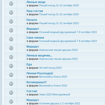
Личные вещи
в форуме
Пеший поход 21-22 октября 2023
Наш состав
в форуме
Пеший поход 21-22 октября 2023
Начало
в форуме
Пеший поход 21-22 октября 2023
Маршрут
в форуме
Осенний водный двухдневный 7-8 октября 2023
Свое личное
в форуме
Осенний водный двухдневный 7-8 октября 2023
Маршрут
в форуме
Апрельская пешая двушка 2023
Личные вещички...
в форуме
Апрельская пешая двушка 2023
Еда
в форуме
Летний поход 2023
Личная Раскладка!
в форуме
Весенний р.Онега 2023
Катамараны!!!
в форуме
Весенний р.Онега 2023
Состав:
в форуме
Зима 2023 Многодневный
Маршрут
в форуме
Осенняя двушка 1-2 октября 2022