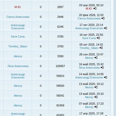
03 апр 2026, 00:10
М.Ю.
0
2897
М.Ю.
20 фев 2026, 11:02
Света Алексеева
0
2946
Света Алексеева
17 окт 2025, 22:14
Александр
0
6246
Елисютин
Александр Елисютин
16 окт 2025, 22:50
Катя Сила
0
3785
Катя Сила
05 окт 2025, 14:02
Timofey_Silaev
0
3750
Timofey_Silaev
28 сен 2025, 13:47
Alexey
0
3390
Alexey
16 май 2025, 15:42
Лиза Алексеева
0
100957
Лиза Алексеева
14 май 2025, 14:05
Александр
0
59810
Елисютин
Александр Елисютин
13 май 2025, 19:12
Alexey
0
58500
Alexey
13 май 2025, 19:10
Alexey
0
56041
Alexey
07 май 2025, 17:23
Alexey
0
82459
Alexey
17 апр 2025, 17:28
Александр
0
65955