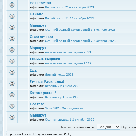
Наш состав
в форуме
Пеший поход 21-22 октября 2023
Начало
в форуме
Пеший поход 21-22 октября 2023
Маршрут
в форуме
Осенний водный двухдневный 7-8 октября 2023
Свое личное
в форуме
Осенний водный двухдневный 7-8 октября 2023
Маршрут
в форуме
Апрельская пешая двушка 2023
Личные вещички...
в форуме
Апрельская пешая двушка 2023
Еда
в форуме
Летний поход 2023
Личная Раскладка!
в форуме
Весенний р.Онега 2023
Катамараны!!!
в форуме
Весенний р.Онега 2023
Состав:
в форуме
Зима 2023 Многодневный
Маршрут
в форуме
Осенняя двушка 1-2 октября 2022
Показать сообщения за:
Сортирова
Страница
1
из
5
[ Результатов поиска: 201 ]