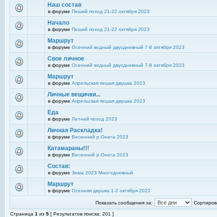
Наш состав
в форуме
Пеший поход 21-22 октября 2023
Начало
в форуме
Пеший поход 21-22 октября 2023
Маршрут
в форуме
Осенний водный двухдневный 7-8 октября 2023
Свое личное
в форуме
Осенний водный двухдневный 7-8 октября 2023
Маршрут
в форуме
Апрельская пешая двушка 2023
Личные вещички...
в форуме
Апрельская пешая двушка 2023
Еда
в форуме
Летний поход 2023
Личная Раскладка!
в форуме
Весенний р.Онега 2023
Катамараны!!!
в форуме
Весенний р.Онега 2023
Состав:
в форуме
Зима 2023 Многодневный
Маршрут
в форуме
Осенняя двушка 1-2 октября 2022
Показать сообщения за:
Сортирова
Страница
1
из
5
[ Результатов поиска: 201 ]