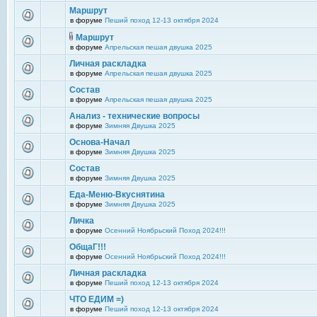
Маршрут
в форуме
Пеший поход 12-13 октября 2024
Маршрут
в форуме
Апрельская пешая двушка 2025
Личная раскладка
в форуме
Апрельская пешая двушка 2025
Состав
в форуме
Апрельская пешая двушка 2025
Анализ - технические вопросы
в форуме
Зимняя Двушка 2025
Основа-Начал
в форуме
Зимняя Двушка 2025
Состав
в форуме
Зимняя Двушка 2025
Еда-Меню-Вкуснятина
в форуме
Зимняя Двушка 2025
Личка
в форуме
Осенний Ноябрьский Поход 2024!!!
ОбщаГ!!!
в форуме
Осенний Ноябрьский Поход 2024!!!
Личная раскладка
в форуме
Пеший поход 12-13 октября 2024
ЧТО ЕДИМ =)
в форуме
Пеший поход 12-13 октября 2024