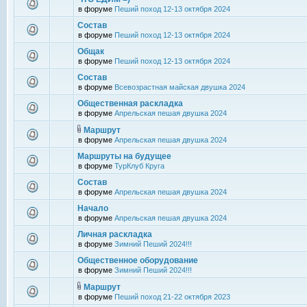
в форуме
Пеший поход 12-13 октября 2024
Состав
в форуме
Пеший поход 12-13 октября 2024
Общак
в форуме
Пеший поход 12-13 октября 2024
Состав
в форуме
Всевозрастная майская двушка 2024
Общественная раскладка
в форуме
Апрельская пешая двушка 2024
Маршрут
в форуме
Апрельская пешая двушка 2024
Маршруты на будущее
в форуме
ТурКлуб Круга
Состав
в форуме
Апрельская пешая двушка 2024
Начало
в форуме
Апрельская пешая двушка 2024
Личная раскладка
в форуме
Зимний Пеший 2024!!!
Общественное оборудование
в форуме
Зимний Пеший 2024!!!
Маршрут
в форуме
Пеший поход 21-22 октября 2023