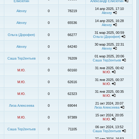
Елисютин
Александр Елисютин
14 апр 2025, 17:10
Alexey
0
78219
Alexey
14 апр 2025, 16:28
Alexey
0
65536
Alexey
31 мар 2025, 00:59
Ольга (Дорофея)
0
66277
Ольга (Дорофея)
30 мар 2025, 22:31
Alexey
0
64240
Alexey
01 мар 2025, 20:06
Саша Тер2ентьев
0
76209
Саша Тер2ентьев
31 янв 2025, 00:42
М.Ю.
0
60160
М.Ю.
31 янв 2025, 00:37
М.Ю.
0
62616
М.Ю.
31 янв 2025, 00:35
М.Ю.
0
62323
М.Ю.
21 окт 2024, 20:07
Лиза Алексеева
0
69044
Лиза Алексеева
15 окт 2024, 20:05
М.Ю.
0
97389
М.Ю.
06 окт 2024, 13:52
Саша Тер2ентьев
0
71105
Саша Тер2ентьев
27 сен 2024, 16:53