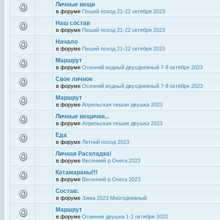
Личные вещи
в форуме
Пеший поход 21-22 октября 2023
Наш состав
в форуме
Пеший поход 21-22 октября 2023
Начало
в форуме
Пеший поход 21-22 октября 2023
Маршрут
в форуме
Осенний водный двухдневный 7-8 октября 2023
Свое личное
в форуме
Осенний водный двухдневный 7-8 октября 2023
Маршрут
в форуме
Апрельская пешая двушка 2023
Личные вещички...
в форуме
Апрельская пешая двушка 2023
Еда
в форуме
Летний поход 2023
Личная Раскладка!
в форуме
Весенний р.Онега 2023
Катамараны!!!
в форуме
Весенний р.Онега 2023
Состав:
в форуме
Зима 2023 Многодневный
Маршрут
в форуме
Осенняя двушка 1-2 октября 2022