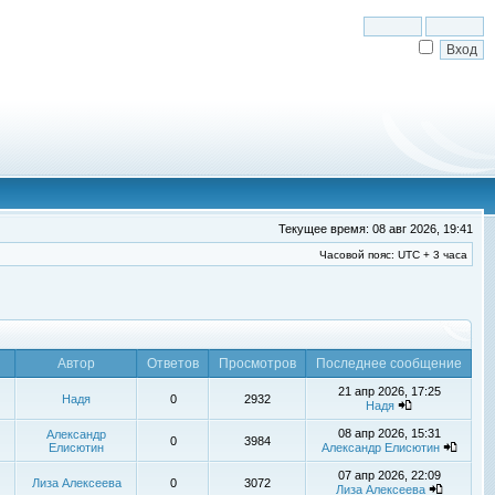
Текущее время: 08 авг 2026, 19:41
Часовой пояс: UTC + 3 часа
Автор
Ответов
Просмотров
Последнее сообщение
21 апр 2026, 17:25
Надя
0
2932
Надя
08 апр 2026, 15:31
Александр
0
3984
Елисютин
Александр Елисютин
07 апр 2026, 22:09
Лиза Алексеева
0
3072
Лиза Алексеева