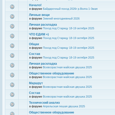
Начало!
в форуме
Байдарочный поход 2026г р.Волга 1-3мая
Личные вещи
в форуме
Зимний многодневный 2026
Личная раскладка
в форуме
Поход под Старицу 18-19 октября 2025
ЧТО ЕДИМ =)
в форуме
Поход под Старицу 18-19 октября 2025
Общак
в форуме
Поход под Старицу 18-19 октября 2025
Состав
в форуме
Поход под Старицу 18-19 октября 2025
Личная раскладка
в форуме
Всевозрастная майская двушка 2025
Общественное оборудование
в форуме
Всевозрастная майская двушка 2025
Маршрут
в форуме
Всевозрастная майская двушка 2025
Состав
в форуме
Всевозрастная майская двушка 2025
Технический анализ
в форуме
Апрельская пешая двушка 2025
Общественное оборудование