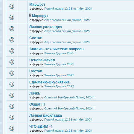
Маршрут
в форуме
Пеший поход 12-13 октября 2024
Маршрут
в форуме
Апрельская пешая двушка 2025
Личная раскладка
в форуме
Апрельская пешая двушка 2025
Состав
в форуме
Апрельская пешая двушка 2025
Анализ - технические вопросы
в форуме
Зимняя Двушка 2025
Основа-Начал
в форуме
Зимняя Двушка 2025
Состав
в форуме
Зимняя Двушка 2025
Еда-Меню-Вкуснятина
в форуме
Зимняя Двушка 2025
Личка
в форуме
Осенний Ноябрьский Поход 2024!!!
ОбщаГ!!!
в форуме
Осенний Ноябрьский Поход 2024!!!
Личная раскладка
в форуме
Пеший поход 12-13 октября 2024
ЧТО ЕДИМ =)
в форуме
Пеший поход 12-13 октября 2024