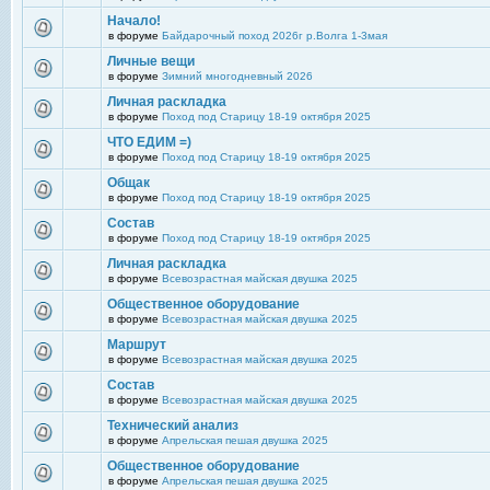
Начало!
в форуме
Байдарочный поход 2026г р.Волга 1-3мая
Личные вещи
в форуме
Зимний многодневный 2026
Личная раскладка
в форуме
Поход под Старицу 18-19 октября 2025
ЧТО ЕДИМ =)
в форуме
Поход под Старицу 18-19 октября 2025
Общак
в форуме
Поход под Старицу 18-19 октября 2025
Состав
в форуме
Поход под Старицу 18-19 октября 2025
Личная раскладка
в форуме
Всевозрастная майская двушка 2025
Общественное оборудование
в форуме
Всевозрастная майская двушка 2025
Маршрут
в форуме
Всевозрастная майская двушка 2025
Состав
в форуме
Всевозрастная майская двушка 2025
Технический анализ
в форуме
Апрельская пешая двушка 2025
Общественное оборудование
в форуме
Апрельская пешая двушка 2025