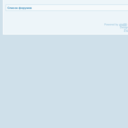
Список форумов
Powered by
phpBB
Desig
Ру