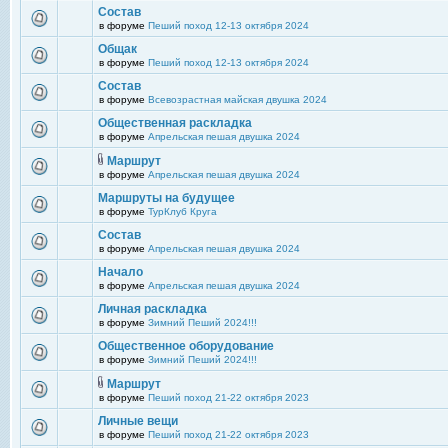
Состав
в форуме
Пеший поход 12-13 октября 2024
Общак
в форуме
Пеший поход 12-13 октября 2024
Состав
в форуме
Всевозрастная майская двушка 2024
Общественная раскладка
в форуме
Апрельская пешая двушка 2024
Маршрут
в форуме
Апрельская пешая двушка 2024
Маршруты на будущее
в форуме
ТурКлуб Круга
Состав
в форуме
Апрельская пешая двушка 2024
Начало
в форуме
Апрельская пешая двушка 2024
Личная раскладка
в форуме
Зимний Пеший 2024!!!
Общественное оборудование
в форуме
Зимний Пеший 2024!!!
Маршрут
в форуме
Пеший поход 21-22 октября 2023
Личные вещи
в форуме
Пеший поход 21-22 октября 2023