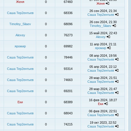
Женя
0
67460
Женя
26 сен 2024, 21:34
Саша Тер2ентьев
0
68336
Саша Тер2ентьев
26 сен 2024, 21:30
Timofey_Silaev
0
68096
Timofey_Silaev
15 май 2024, 22:43
Alexey
0
76273
Alexey
11 апр 2024, 21:11
яромир
0
69982
яромир
08 апр 2024, 19:56
Саша Тер2ентьев
0
78446
Саша Тер2ентьев
05 апр 2024, 22:12
Саша Тер2ентьев
0
93314
Саша Тер2ентьев
28 мар 2024, 21:51
Саша Тер2ентьев
0
74663
Саша Тер2ентьев
28 мар 2024, 21:47
Саша Тер2ентьев
0
69201
Саша Тер2ентьев
16 фев 2024, 18:27
Еки
0
68389
Еки
06 фев 2024, 22:51
Саша Тер2ентьев
0
68043
Саша Тер2ентьев
19 окт 2023, 22:52
Саша Тер2ентьев
0
74215
Саша Тер2ентьев