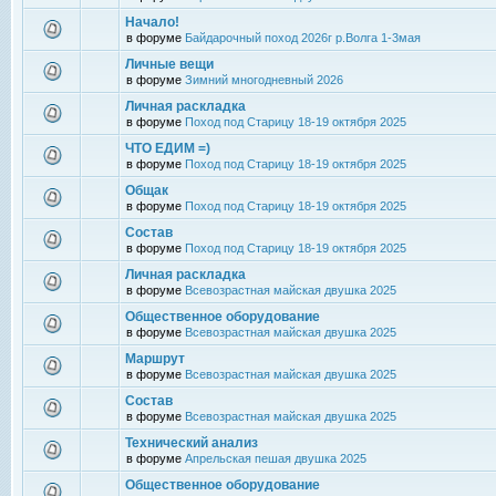
Начало!
в форуме
Байдарочный поход 2026г р.Волга 1-3мая
Личные вещи
в форуме
Зимний многодневный 2026
Личная раскладка
в форуме
Поход под Старицу 18-19 октября 2025
ЧТО ЕДИМ =)
в форуме
Поход под Старицу 18-19 октября 2025
Общак
в форуме
Поход под Старицу 18-19 октября 2025
Состав
в форуме
Поход под Старицу 18-19 октября 2025
Личная раскладка
в форуме
Всевозрастная майская двушка 2025
Общественное оборудование
в форуме
Всевозрастная майская двушка 2025
Маршрут
в форуме
Всевозрастная майская двушка 2025
Состав
в форуме
Всевозрастная майская двушка 2025
Технический анализ
в форуме
Апрельская пешая двушка 2025
Общественное оборудование