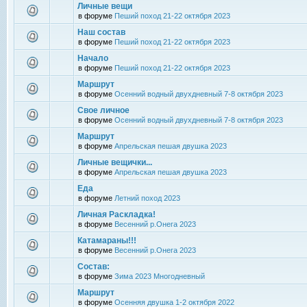
Личные вещи
в форуме
Пеший поход 21-22 октября 2023
Наш состав
в форуме
Пеший поход 21-22 октября 2023
Начало
в форуме
Пеший поход 21-22 октября 2023
Маршрут
в форуме
Осенний водный двухдневный 7-8 октября 2023
Свое личное
в форуме
Осенний водный двухдневный 7-8 октября 2023
Маршрут
в форуме
Апрельская пешая двушка 2023
Личные вещички...
в форуме
Апрельская пешая двушка 2023
Еда
в форуме
Летний поход 2023
Личная Раскладка!
в форуме
Весенний р.Онега 2023
Катамараны!!!
в форуме
Весенний р.Онега 2023
Состав:
в форуме
Зима 2023 Многодневный
Маршрут
в форуме
Осенняя двушка 1-2 октября 2022