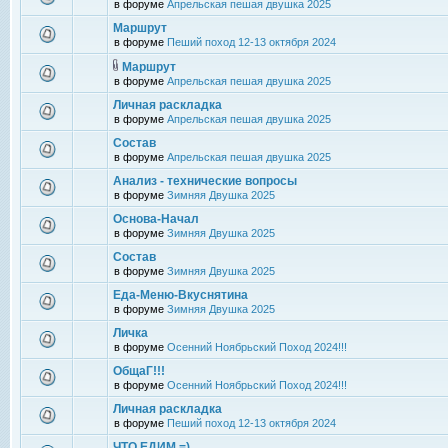
в форуме
Апрельская пешая двушка 2025
Маршрут
в форуме
Пеший поход 12-13 октября 2024
Маршрут
в форуме
Апрельская пешая двушка 2025
Личная раскладка
в форуме
Апрельская пешая двушка 2025
Состав
в форуме
Апрельская пешая двушка 2025
Анализ - технические вопросы
в форуме
Зимняя Двушка 2025
Основа-Начал
в форуме
Зимняя Двушка 2025
Состав
в форуме
Зимняя Двушка 2025
Еда-Меню-Вкуснятина
в форуме
Зимняя Двушка 2025
Личка
в форуме
Осенний Ноябрьский Поход 2024!!!
ОбщаГ!!!
в форуме
Осенний Ноябрьский Поход 2024!!!
Личная раскладка
в форуме
Пеший поход 12-13 октября 2024
ЧТО ЕДИМ =)