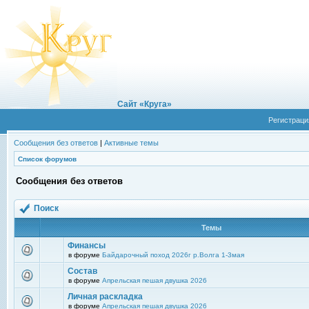
Сайт «Круга»
Регистраци
Сообщения без ответов
|
Активные темы
Список форумов
Сообщения без ответов
Поиск
Темы
Финансы
в форуме
Байдарочный поход 2026г р.Волга 1-3мая
Состав
в форуме
Апрельская пешая двушка 2026
Личная раскладка
в форуме
Апрельская пешая двушка 2026