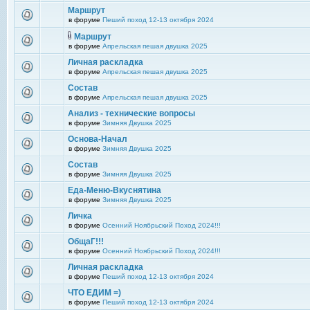
Маршрут
в форуме
Пеший поход 12-13 октября 2024
Маршрут
в форуме
Апрельская пешая двушка 2025
Личная раскладка
в форуме
Апрельская пешая двушка 2025
Состав
в форуме
Апрельская пешая двушка 2025
Анализ - технические вопросы
в форуме
Зимняя Двушка 2025
Основа-Начал
в форуме
Зимняя Двушка 2025
Состав
в форуме
Зимняя Двушка 2025
Еда-Меню-Вкуснятина
в форуме
Зимняя Двушка 2025
Личка
в форуме
Осенний Ноябрьский Поход 2024!!!
ОбщаГ!!!
в форуме
Осенний Ноябрьский Поход 2024!!!
Личная раскладка
в форуме
Пеший поход 12-13 октября 2024
ЧТО ЕДИМ =)
в форуме
Пеший поход 12-13 октября 2024