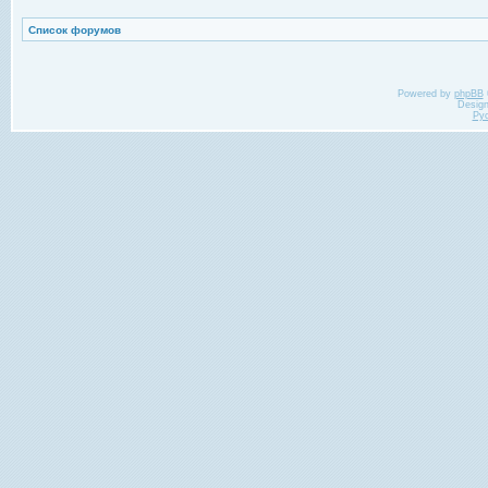
Список форумов
Powered by
phpBB
Desig
Ру