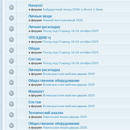
Начало!
в форуме
Байдарочный поход 2026г р.Волга 1-3мая
Личные вещи
в форуме
Зимний многодневный 2026
Личная раскладка
в форуме
Поход под Старицу 18-19 октября 2025
ЧТО ЕДИМ =)
в форуме
Поход под Старицу 18-19 октября 2025
Общак
в форуме
Поход под Старицу 18-19 октября 2025
Состав
в форуме
Поход под Старицу 18-19 октября 2025
Личная раскладка
в форуме
Всевозрастная майская двушка 2025
Общественное оборудование
в форуме
Всевозрастная майская двушка 2025
Маршрут
в форуме
Всевозрастная майская двушка 2025
Состав
в форуме
Всевозрастная майская двушка 2025
Технический анализ
в форуме
Апрельская пешая двушка 2025
Общественное оборудование
в форуме
Апрельская пешая двушка 2025