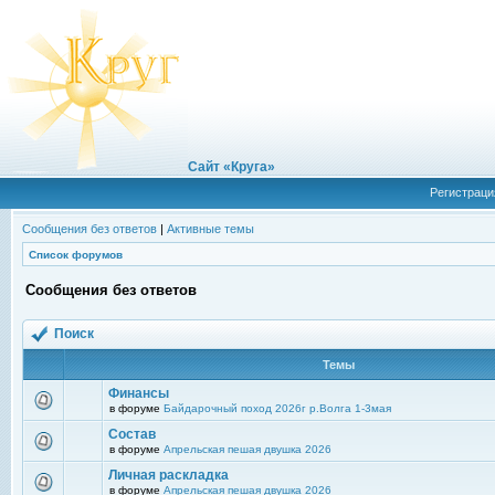
Сайт «Круга»
Регистраци
Сообщения без ответов
|
Активные темы
Список форумов
Сообщения без ответов
Поиск
Темы
Финансы
в форуме
Байдарочный поход 2026г р.Волга 1-3мая
Состав
в форуме
Апрельская пешая двушка 2026
Личная раскладка
в форуме
Апрельская пешая двушка 2026