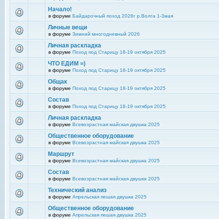
Начало!
в форуме
Байдарочный поход 2026г р.Волга 1-3мая
Личные вещи
в форуме
Зимний многодневный 2026
Личная раскладка
в форуме
Поход под Старицу 18-19 октября 2025
ЧТО ЕДИМ =)
в форуме
Поход под Старицу 18-19 октября 2025
Общак
в форуме
Поход под Старицу 18-19 октября 2025
Состав
в форуме
Поход под Старицу 18-19 октября 2025
Личная раскладка
в форуме
Всевозрастная майская двушка 2025
Общественное оборудование
в форуме
Всевозрастная майская двушка 2025
Маршрут
в форуме
Всевозрастная майская двушка 2025
Состав
в форуме
Всевозрастная майская двушка 2025
Технический анализ
в форуме
Апрельская пешая двушка 2025
Общественное оборудование
в форуме
Апрельская пешая двушка 2025