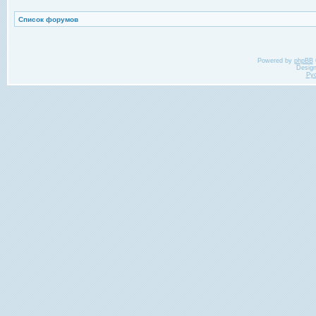
Список форумов
Powered by
phpBB
Desig
Ру