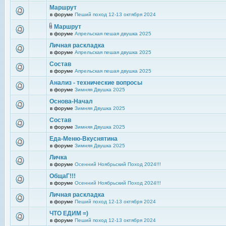
Маршрут
в форуме
Пеший поход 12-13 октября 2024
Маршрут
в форуме
Апрельская пешая двушка 2025
Личная раскладка
в форуме
Апрельская пешая двушка 2025
Состав
в форуме
Апрельская пешая двушка 2025
Анализ - технические вопросы
в форуме
Зимняя Двушка 2025
Основа-Начал
в форуме
Зимняя Двушка 2025
Состав
в форуме
Зимняя Двушка 2025
Еда-Меню-Вкуснятина
в форуме
Зимняя Двушка 2025
Личка
в форуме
Осенний Ноябрьский Поход 2024!!!
ОбщаГ!!!
в форуме
Осенний Ноябрьский Поход 2024!!!
Личная раскладка
в форуме
Пеший поход 12-13 октября 2024
ЧТО ЕДИМ =)
в форуме
Пеший поход 12-13 октября 2024