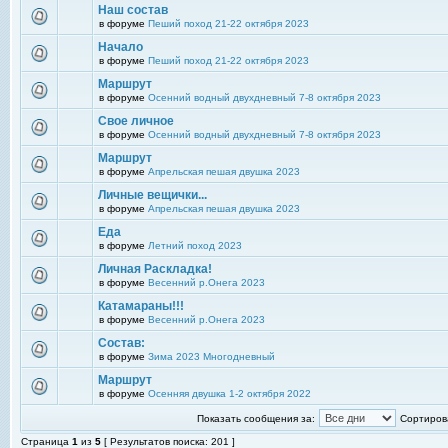
Наш состав
в форуме
Пеший поход 21-22 октября 2023
Начало
в форуме
Пеший поход 21-22 октября 2023
Маршрут
в форуме
Осенний водный двухдневный 7-8 октября 2023
Свое личное
в форуме
Осенний водный двухдневный 7-8 октября 2023
Маршрут
в форуме
Апрельская пешая двушка 2023
Личные вещички...
в форуме
Апрельская пешая двушка 2023
Еда
в форуме
Летний поход 2023
Личная Раскладка!
в форуме
Весенний р.Онега 2023
Катамараны!!!
в форуме
Весенний р.Онега 2023
Состав:
в форуме
Зима 2023 Многодневный
Маршрут
в форуме
Осенняя двушка 1-2 октября 2022
Показать сообщения за:
Сортирова
Страница
1
из
5
[ Результатов поиска: 201 ]