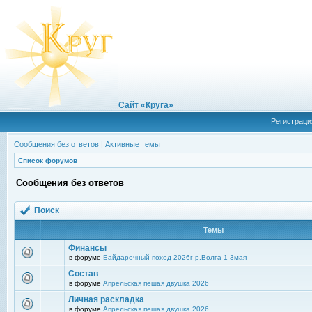
Сайт «Круга»
Регистраци
Сообщения без ответов
|
Активные темы
Список форумов
Сообщения без ответов
Поиск
Темы
Финансы
в форуме
Байдарочный поход 2026г р.Волга 1-3мая
Состав
в форуме
Апрельская пешая двушка 2026
Личная раскладка
в форуме
Апрельская пешая двушка 2026