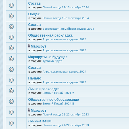
Состав
в форуме
Пеший поход 12-13 октября 2024
Общак
в форуме
Пеший поход 12-13 октября 2024
Состав
в форуме
Всевозрастная майская двушка 2024
Общественная раскладка
в форуме
Апрельская пешая двушка 2024
Маршрут
в форуме
Апрельская пешая двушка 2024
Маршруты на будущее
в форуме
ТурКлуб Круга
Состав
в форуме
Апрельская пешая двушка 2024
Начало
в форуме
Апрельская пешая двушка 2024
Личная раскладка
в форуме
Зимний Пеший 2024!!!
Общественное оборудование
в форуме
Зимний Пеший 2024!!!
Маршрут
в форуме
Пеший поход 21-22 октября 2023
Личные вещи
в форуме
Пеший поход 21-22 октября 2023