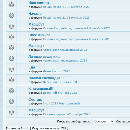
Наш состав
в форуме
Пеший поход 21-22 октября 2023
Начало
в форуме
Пеший поход 21-22 октября 2023
Маршрут
в форуме
Осенний водный двухдневный 7-8 октября 2023
Свое личное
в форуме
Осенний водный двухдневный 7-8 октября 2023
Маршрут
в форуме
Апрельская пешая двушка 2023
Личные вещички...
в форуме
Апрельская пешая двушка 2023
Еда
в форуме
Летний поход 2023
Личная Раскладка!
в форуме
Весенний р.Онега 2023
Катамараны!!!
в форуме
Весенний р.Онега 2023
Состав:
в форуме
Зима 2023 Многодневный
Маршрут
в форуме
Осенняя двушка 1-2 октября 2022
Показать сообщения за:
Сортирова
Страница
1
из
5
[ Результатов поиска: 201 ]