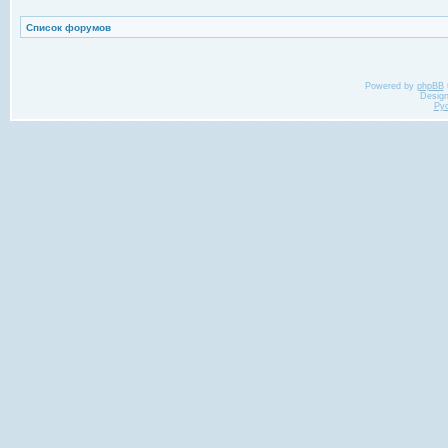
Список форумов
Powered by
phpBB
Desig
Ру