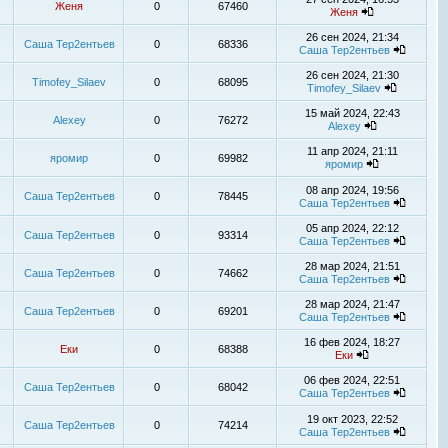
Женя
0
67460
Женя
26 сен 2024, 21:34
Саша Тер2ентьев
0
68336
Саша Тер2ентьев
26 сен 2024, 21:30
Timofey_Silaev
0
68095
Timofey_Silaev
15 май 2024, 22:43
Alexey
0
76272
Alexey
11 апр 2024, 21:11
яромир
0
69982
яромир
08 апр 2024, 19:56
Саша Тер2ентьев
0
78445
Саша Тер2ентьев
05 апр 2024, 22:12
Саша Тер2ентьев
0
93314
Саша Тер2ентьев
28 мар 2024, 21:51
Саша Тер2ентьев
0
74662
Саша Тер2ентьев
28 мар 2024, 21:47
Саша Тер2ентьев
0
69201
Саша Тер2ентьев
16 фев 2024, 18:27
Еки
0
68388
Еки
06 фев 2024, 22:51
Саша Тер2ентьев
0
68042
Саша Тер2ентьев
19 окт 2023, 22:52
Саша Тер2ентьев
0
74214
Саша Тер2ентьев