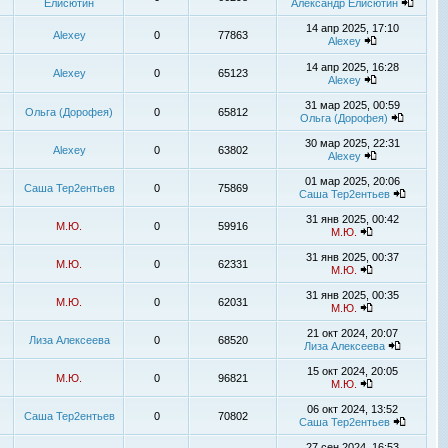
Елисютин
Александр Елисютин
14 апр 2025, 17:10
Alexey
0
77863
Alexey
14 апр 2025, 16:28
Alexey
0
65123
Alexey
31 мар 2025, 00:59
Ольга (Дорофея)
0
65812
Ольга (Дорофея)
30 мар 2025, 22:31
Alexey
0
63802
Alexey
01 мар 2025, 20:06
Саша Тер2ентьев
0
75869
Саша Тер2ентьев
31 янв 2025, 00:42
М.Ю.
0
59916
М.Ю.
31 янв 2025, 00:37
М.Ю.
0
62331
М.Ю.
31 янв 2025, 00:35
М.Ю.
0
62031
М.Ю.
21 окт 2024, 20:07
Лиза Алексеева
0
68520
Лиза Алексеева
15 окт 2024, 20:05
М.Ю.
0
96821
М.Ю.
06 окт 2024, 13:52
Саша Тер2ентьев
0
70802
Саша Тер2ентьев
27 сен 2024, 16:53