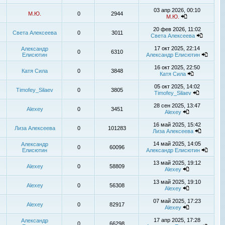
03 апр 2026, 00:10
М.Ю.
0
2944
М.Ю.
20 фев 2026, 11:02
Света Алексеева
0
3011
Света Алексеева
17 окт 2025, 22:14
Александр
0
6310
Елисютин
Александр Елисютин
16 окт 2025, 22:50
Катя Сила
0
3848
Катя Сила
05 окт 2025, 14:02
Timofey_Silaev
0
3805
Timofey_Silaev
28 сен 2025, 13:47
Alexey
0
3451
Alexey
16 май 2025, 15:42
Лиза Алексеева
0
101283
Лиза Алексеева
14 май 2025, 14:05
Александр
0
60096
Елисютин
Александр Елисютин
13 май 2025, 19:12
Alexey
0
58809
Alexey
13 май 2025, 19:10
Alexey
0
56308
Alexey
07 май 2025, 17:23
Alexey
0
82917
Alexey
17 апр 2025, 17:28
Александр
0
66298