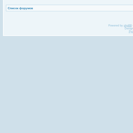
Список форумов
Powered by
phpBB
Desig
Ру