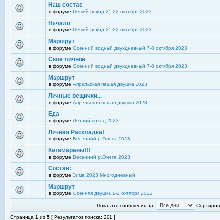
Наш состав
в форуме
Пеший поход 21-22 октября 2023
Начало
в форуме
Пеший поход 21-22 октября 2023
Маршрут
в форуме
Осенний водный двухдневный 7-8 октября 2023
Свое личное
в форуме
Осенний водный двухдневный 7-8 октября 2023
Маршрут
в форуме
Апрельская пешая двушка 2023
Личные вещички...
в форуме
Апрельская пешая двушка 2023
Еда
в форуме
Летний поход 2023
Личная Раскладка!
в форуме
Весенний р.Онега 2023
Катамараны!!!
в форуме
Весенний р.Онега 2023
Состав:
в форуме
Зима 2023 Многодневный
Маршрут
в форуме
Осенняя двушка 1-2 октября 2022
Показать сообщения за:
Сортирова
Страница
1
из
5
[ Результатов поиска: 201 ]