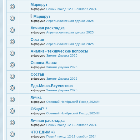
Маршрут
в форуме
Пеший поход 12-13 октября 2024
Маршрут
в форуме
Апрельская пешая двушка 2025
Личная раскладка
в форуме
Апрельская пешая двушка 2025
Состав
в форуме
Апрельская пешая двушка 2025
Анализ - технические вопросы
в форуме
Зимняя Двушка 2025
Основа-Начал
в форуме
Зимняя Двушка 2025
Состав
в форуме
Зимняя Двушка 2025
Еда-Меню-Вкуснятина
в форуме
Зимняя Двушка 2025
Личка
в форуме
Осенний Ноябрьский Поход 2024!!!
ОбщаГ!!!
в форуме
Осенний Ноябрьский Поход 2024!!!
Личная раскладка
в форуме
Пеший поход 12-13 октября 2024
ЧТО ЕДИМ =)
в форуме
Пеший поход 12-13 октября 2024