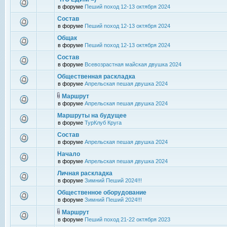
в форуме
Пеший поход 12-13 октября 2024
Состав
в форуме
Пеший поход 12-13 октября 2024
Общак
в форуме
Пеший поход 12-13 октября 2024
Состав
в форуме
Всевозрастная майская двушка 2024
Общественная раскладка
в форуме
Апрельская пешая двушка 2024
Маршрут
в форуме
Апрельская пешая двушка 2024
Маршруты на будущее
в форуме
ТурКлуб Круга
Состав
в форуме
Апрельская пешая двушка 2024
Начало
в форуме
Апрельская пешая двушка 2024
Личная раскладка
в форуме
Зимний Пеший 2024!!!
Общественное оборудование
в форуме
Зимний Пеший 2024!!!
Маршрут
в форуме
Пеший поход 21-22 октября 2023