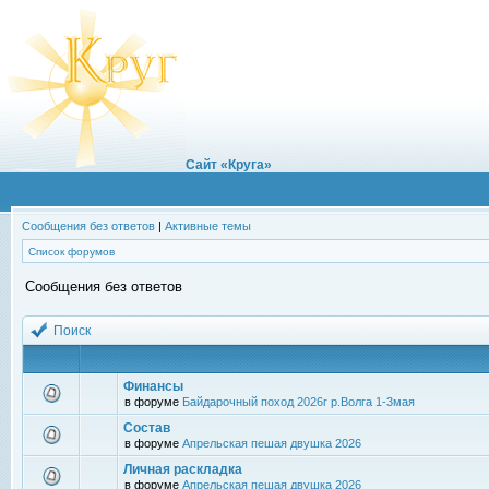
Сайт «Круга»
Сообщения без ответов
|
Активные темы
Список форумов
Сообщения без ответов
Поиск
Финансы
в форуме
Байдарочный поход 2026г р.Волга 1-3мая
Состав
в форуме
Апрельская пешая двушка 2026
Личная раскладка
в форуме
Апрельская пешая двушка 2026