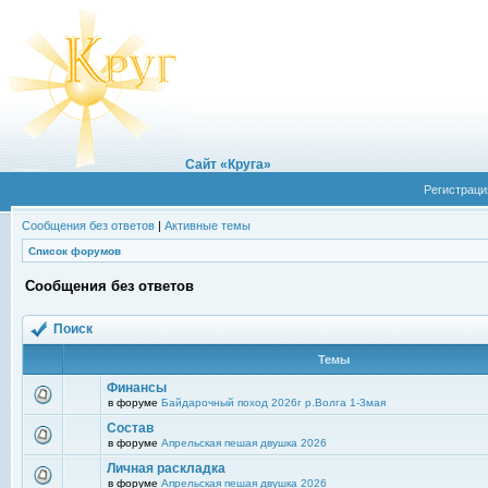
Сайт «Круга»
Регистраци
Сообщения без ответов
|
Активные темы
Список форумов
Сообщения без ответов
Поиск
Темы
Финансы
в форуме
Байдарочный поход 2026г р.Волга 1-3мая
Состав
в форуме
Апрельская пешая двушка 2026
Личная раскладка
в форуме
Апрельская пешая двушка 2026