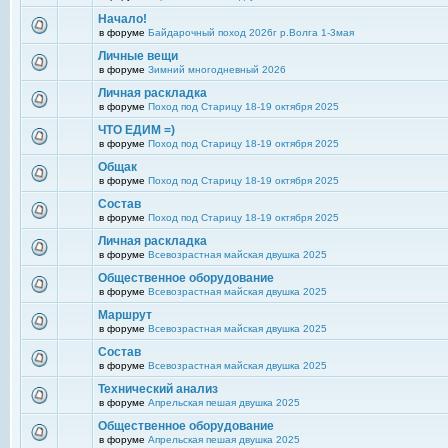
Начало!
в форуме
Байдарочный поход 2026г р.Волга 1-3мая
Личные вещи
в форуме
Зимний многодневный 2026
Личная раскладка
в форуме
Поход под Старицу 18-19 октября 2025
ЧТО ЕДИМ =)
в форуме
Поход под Старицу 18-19 октября 2025
Общак
в форуме
Поход под Старицу 18-19 октября 2025
Состав
в форуме
Поход под Старицу 18-19 октября 2025
Личная раскладка
в форуме
Всевозрастная майская двушка 2025
Общественное оборудование
в форуме
Всевозрастная майская двушка 2025
Маршрут
в форуме
Всевозрастная майская двушка 2025
Состав
в форуме
Всевозрастная майская двушка 2025
Технический анализ
в форуме
Апрельская пешая двушка 2025
Общественное оборудование
в форуме
Апрельская пешая двушка 2025