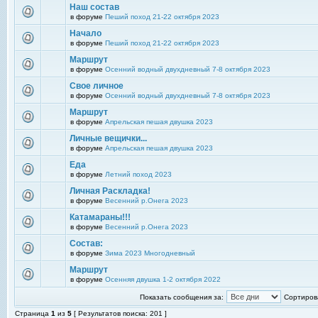
Наш состав
в форуме
Пеший поход 21-22 октября 2023
Начало
в форуме
Пеший поход 21-22 октября 2023
Маршрут
в форуме
Осенний водный двухдневный 7-8 октября 2023
Свое личное
в форуме
Осенний водный двухдневный 7-8 октября 2023
Маршрут
в форуме
Апрельская пешая двушка 2023
Личные вещички...
в форуме
Апрельская пешая двушка 2023
Еда
в форуме
Летний поход 2023
Личная Раскладка!
в форуме
Весенний р.Онега 2023
Катамараны!!!
в форуме
Весенний р.Онега 2023
Состав:
в форуме
Зима 2023 Многодневный
Маршрут
в форуме
Осенняя двушка 1-2 октября 2022
Показать сообщения за:
Сортирова
Страница
1
из
5
[ Результатов поиска: 201 ]