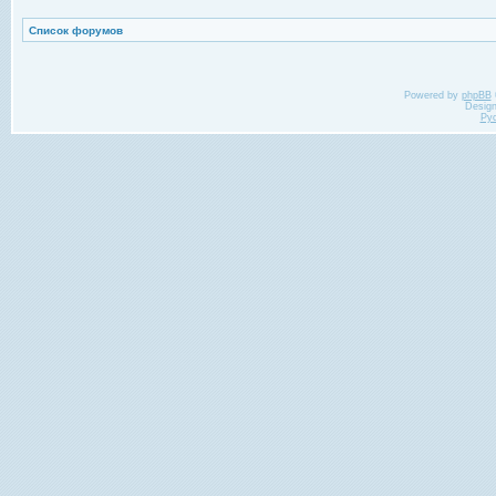
Список форумов
Powered by
phpBB
Desig
Ру