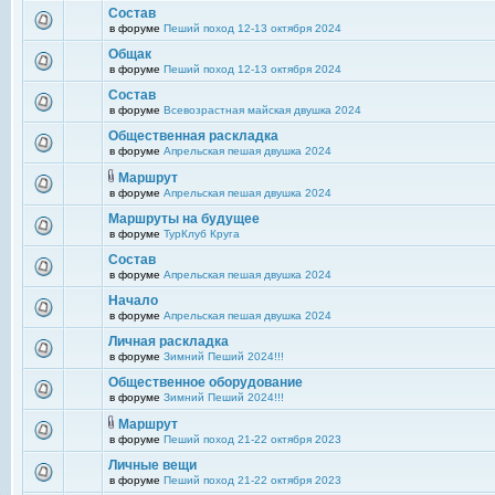
Состав
в форуме
Пеший поход 12-13 октября 2024
Общак
в форуме
Пеший поход 12-13 октября 2024
Состав
в форуме
Всевозрастная майская двушка 2024
Общественная раскладка
в форуме
Апрельская пешая двушка 2024
Маршрут
в форуме
Апрельская пешая двушка 2024
Маршруты на будущее
в форуме
ТурКлуб Круга
Состав
в форуме
Апрельская пешая двушка 2024
Начало
в форуме
Апрельская пешая двушка 2024
Личная раскладка
в форуме
Зимний Пеший 2024!!!
Общественное оборудование
в форуме
Зимний Пеший 2024!!!
Маршрут
в форуме
Пеший поход 21-22 октября 2023
Личные вещи
в форуме
Пеший поход 21-22 октября 2023