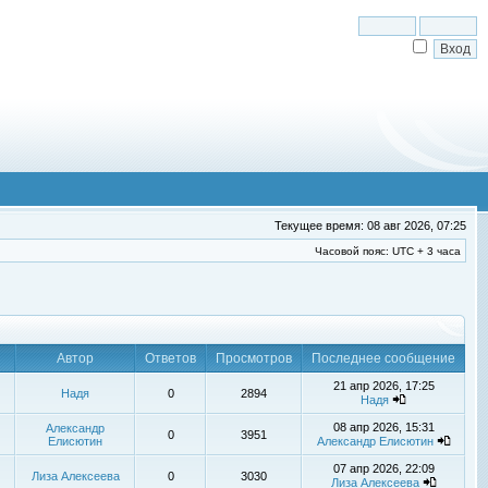
Текущее время: 08 авг 2026, 07:25
Часовой пояс: UTC + 3 часа
Автор
Ответов
Просмотров
Последнее сообщение
21 апр 2026, 17:25
Надя
0
2894
Надя
08 апр 2026, 15:31
Александр
0
3951
Елисютин
Александр Елисютин
07 апр 2026, 22:09
Лиза Алексеева
0
3030
Лиза Алексеева