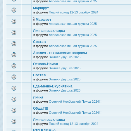
в форуме
Апрельская пешая двушка 2025
Маршрут
в форуме
Пеший поход 12-13 октября 2024
Маршрут
в форуме
Апрельская пешая двушка 2025
Личная раскладка
в форуме
Апрельская пешая двушка 2025
Состав
в форуме
Апрельская пешая двушка 2025
Анализ - технические вопросы
в форуме
Зимняя Двушка 2025
Основа-Начал
в форуме
Зимняя Двушка 2025
Состав
в форуме
Зимняя Двушка 2025
Еда-Меню-Вкуснятина
в форуме
Зимняя Двушка 2025
Личка
в форуме
Осенний Ноябрьский Поход 2024!!!
ОбщаГ!!!
в форуме
Осенний Ноябрьский Поход 2024!!!
Личная раскладка
в форуме
Пеший поход 12-13 октября 2024
ЧТО ЕДИМ =)