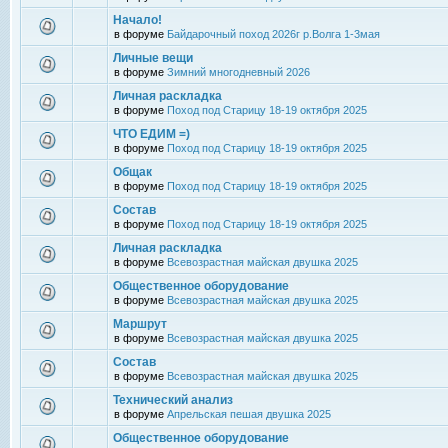
Начало!
в форуме
Байдарочный поход 2026г р.Волга 1-3мая
Личные вещи
в форуме
Зимний многодневный 2026
Личная раскладка
в форуме
Поход под Старицу 18-19 октября 2025
ЧТО ЕДИМ =)
в форуме
Поход под Старицу 18-19 октября 2025
Общак
в форуме
Поход под Старицу 18-19 октября 2025
Состав
в форуме
Поход под Старицу 18-19 октября 2025
Личная раскладка
в форуме
Всевозрастная майская двушка 2025
Общественное оборудование
в форуме
Всевозрастная майская двушка 2025
Маршрут
в форуме
Всевозрастная майская двушка 2025
Состав
в форуме
Всевозрастная майская двушка 2025
Технический анализ
в форуме
Апрельская пешая двушка 2025
Общественное оборудование