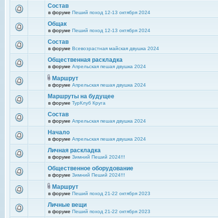
Состав
в форуме
Пеший поход 12-13 октября 2024
Общак
в форуме
Пеший поход 12-13 октября 2024
Состав
в форуме
Всевозрастная майская двушка 2024
Общественная раскладка
в форуме
Апрельская пешая двушка 2024
Маршрут
в форуме
Апрельская пешая двушка 2024
Маршруты на будущее
в форуме
ТурКлуб Круга
Состав
в форуме
Апрельская пешая двушка 2024
Начало
в форуме
Апрельская пешая двушка 2024
Личная раскладка
в форуме
Зимний Пеший 2024!!!
Общественное оборудование
в форуме
Зимний Пеший 2024!!!
Маршрут
в форуме
Пеший поход 21-22 октября 2023
Личные вещи
в форуме
Пеший поход 21-22 октября 2023