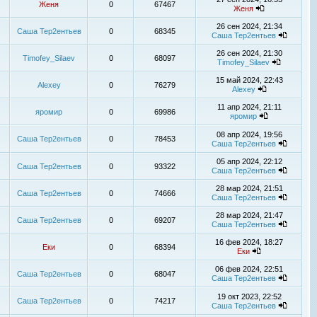
Женя
0
67467
Женя
26 сен 2024, 21:34
Саша Тер2ентьев
0
68345
Саша Тер2ентьев
26 сен 2024, 21:30
Timofey_Silaev
0
68097
Timofey_Silaev
15 май 2024, 22:43
Alexey
0
76279
Alexey
11 апр 2024, 21:11
яромир
0
69986
яромир
08 апр 2024, 19:56
Саша Тер2ентьев
0
78453
Саша Тер2ентьев
05 апр 2024, 22:12
Саша Тер2ентьев
0
93322
Саша Тер2ентьев
28 мар 2024, 21:51
Саша Тер2ентьев
0
74666
Саша Тер2ентьев
28 мар 2024, 21:47
Саша Тер2ентьев
0
69207
Саша Тер2ентьев
16 фев 2024, 18:27
Еки
0
68394
Еки
06 фев 2024, 22:51
Саша Тер2ентьев
0
68047
Саша Тер2ентьев
19 окт 2023, 22:52
Саша Тер2ентьев
0
74217
Саша Тер2ентьев