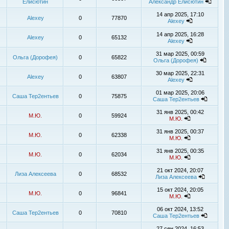
Елисютин
Александр Елисютин
14 апр 2025, 17:10
Alexey
0
77870
Alexey
14 апр 2025, 16:28
Alexey
0
65132
Alexey
31 мар 2025, 00:59
Ольга (Дорофея)
0
65822
Ольга (Дорофея)
30 мар 2025, 22:31
Alexey
0
63807
Alexey
01 мар 2025, 20:06
Саша Тер2ентьев
0
75875
Саша Тер2ентьев
31 янв 2025, 00:42
М.Ю.
0
59924
М.Ю.
31 янв 2025, 00:37
М.Ю.
0
62338
М.Ю.
31 янв 2025, 00:35
М.Ю.
0
62034
М.Ю.
21 окт 2024, 20:07
Лиза Алексеева
0
68532
Лиза Алексеева
15 окт 2024, 20:05
М.Ю.
0
96841
М.Ю.
06 окт 2024, 13:52
Саша Тер2ентьев
0
70810
Саша Тер2ентьев
27 сен 2024, 16:53