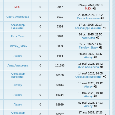
03 апр 2026, 00:10
М.Ю.
0
2947
М.Ю.
20 фев 2026, 11:02
Света Алексеева
0
3011
Света Алексеева
17 окт 2025, 22:14
Александр
0
6314
Елисютин
Александр Елисютин
16 окт 2025, 22:50
Катя Сила
0
3848
Катя Сила
05 окт 2025, 14:02
Timofey_Silaev
0
3809
Timofey_Silaev
28 сен 2025, 13:47
Alexey
0
3454
Alexey
16 май 2025, 15:42
Лиза Алексеева
0
101293
Лиза Алексеева
14 май 2025, 14:05
Александр
0
60100
Елисютин
Александр Елисютин
13 май 2025, 19:12
Alexey
0
58814
Alexey
13 май 2025, 19:10
Alexey
0
56314
Alexey
07 май 2025, 17:23
Alexey
0
82929
Alexey
17 апр 2025, 17:28
Александр
0
66307