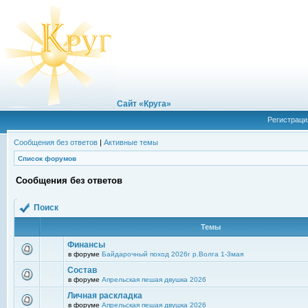
Сайт «Круга»
Регистраци
Сообщения без ответов
|
Активные темы
Список форумов
Сообщения без ответов
Поиск
Темы
Финансы
в форуме
Байдарочный поход 2026г р.Волга 1-3мая
Состав
в форуме
Апрельская пешая двушка 2026
Личная раскладка
в форуме
Апрельская пешая двушка 2026