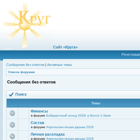
Сайт «Круга»
Регистраци
Сообщения без ответов
|
Активные темы
Список форумов
Сообщения без ответов
Поиск
Темы
Финансы
в форуме
Байдарочный поход 2026г р.Волга 1-3мая
Состав
в форуме
Апрельская пешая двушка 2026
Личная раскладка
в форуме
Апрельская пешая двушка 2026