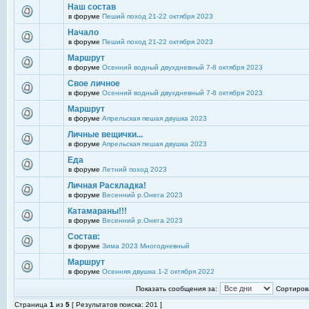
Наш состав
в форуме
Пеший поход 21-22 октября 2023
Начало
в форуме
Пеший поход 21-22 октября 2023
Маршрут
в форуме
Осенний водный двухдневный 7-8 октября 2023
Свое личное
в форуме
Осенний водный двухдневный 7-8 октября 2023
Маршрут
в форуме
Апрельская пешая двушка 2023
Личные вещички...
в форуме
Апрельская пешая двушка 2023
Еда
в форуме
Летний поход 2023
Личная Раскладка!
в форуме
Весенний р.Онега 2023
Катамараны!!!
в форуме
Весенний р.Онега 2023
Состав:
в форуме
Зима 2023 Многодневный
Маршрут
в форуме
Осенняя двушка 1-2 октября 2022
Показать сообщения за:
Сортирова
Страница
1
из
5
[ Результатов поиска: 201 ]