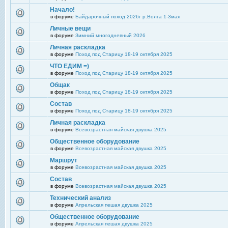
Начало!
в форуме
Байдарочный поход 2026г р.Волга 1-3мая
Личные вещи
в форуме
Зимний многодневный 2026
Личная раскладка
в форуме
Поход под Старицу 18-19 октября 2025
ЧТО ЕДИМ =)
в форуме
Поход под Старицу 18-19 октября 2025
Общак
в форуме
Поход под Старицу 18-19 октября 2025
Состав
в форуме
Поход под Старицу 18-19 октября 2025
Личная раскладка
в форуме
Всевозрастная майская двушка 2025
Общественное оборудование
в форуме
Всевозрастная майская двушка 2025
Маршрут
в форуме
Всевозрастная майская двушка 2025
Состав
в форуме
Всевозрастная майская двушка 2025
Технический анализ
в форуме
Апрельская пешая двушка 2025
Общественное оборудование
в форуме
Апрельская пешая двушка 2025