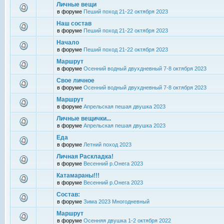
Личные вещи
в форуме
Пеший поход 21-22 октября 2023
Наш состав
в форуме
Пеший поход 21-22 октября 2023
Начало
в форуме
Пеший поход 21-22 октября 2023
Маршрут
в форуме
Осенний водный двухдневный 7-8 октября 2023
Свое личное
в форуме
Осенний водный двухдневный 7-8 октября 2023
Маршрут
в форуме
Апрельская пешая двушка 2023
Личные вещички...
в форуме
Апрельская пешая двушка 2023
Еда
в форуме
Летний поход 2023
Личная Раскладка!
в форуме
Весенний р.Онега 2023
Катамараны!!!
в форуме
Весенний р.Онега 2023
Состав:
в форуме
Зима 2023 Многодневный
Маршрут
в форуме
Осенняя двушка 1-2 октября 2022