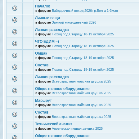
Начало!
в форуме
Байдарочный поход 2026г р.Волга 1-3мая
Личные вещи
в форуме
Зимний многодневный 2026
Личная раскладка
в форуме
Поход под Старицу 18-19 октября 2025
ЧТО ЕДИМ =)
в форуме
Поход под Старицу 18-19 октября 2025
Общак
в форуме
Поход под Старицу 18-19 октября 2025
Состав
в форуме
Поход под Старицу 18-19 октября 2025
Личная раскладка
в форуме
Всевозрастная майская двушка 2025
Общественное оборудование
в форуме
Всевозрастная майская двушка 2025
Маршрут
в форуме
Всевозрастная майская двушка 2025
Состав
в форуме
Всевозрастная майская двушка 2025
Технический анализ
в форуме
Апрельская пешая двушка 2025
Общественное оборудование