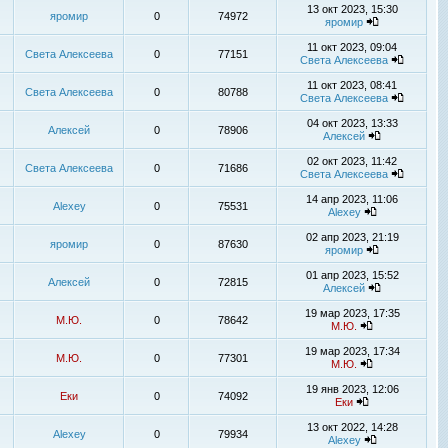
13 окт 2023, 15:30
яромир
0
74972
яромир
11 окт 2023, 09:04
Света Алексеева
0
77151
Света Алексеева
11 окт 2023, 08:41
Света Алексеева
0
80788
Света Алексеева
04 окт 2023, 13:33
Алексей
0
78906
Алексей
02 окт 2023, 11:42
Света Алексеева
0
71686
Света Алексеева
14 апр 2023, 11:06
Alexey
0
75531
Alexey
02 апр 2023, 21:19
яромир
0
87630
яромир
01 апр 2023, 15:52
Алексей
0
72815
Алексей
19 мар 2023, 17:35
М.Ю.
0
78642
М.Ю.
19 мар 2023, 17:34
М.Ю.
0
77301
М.Ю.
19 янв 2023, 12:06
Еки
0
74092
Еки
13 окт 2022, 14:28
Alexey
0
79934
Alexey