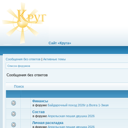
Сайт «Круга»
Сообщения без ответов
|
Активные темы
Список форумов
Сообщения без ответов
Поиск
Финансы
в форуме
Байдарочный поход 2026г р.Волга 1-3мая
Состав
в форуме
Апрельская пешая двушка 2026
Личная раскладка
в форуме
Апрельская пешая двушка 2026