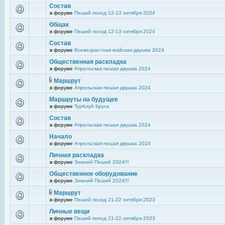
Состав
в форуме
Пеший поход 12-13 октября 2024
Общак
в форуме
Пеший поход 12-13 октября 2024
Состав
в форуме
Всевозрастная майская двушка 2024
Общественная раскладка
в форуме
Апрельская пешая двушка 2024
Маршрут
в форуме
Апрельская пешая двушка 2024
Маршруты на будущее
в форуме
ТурКлуб Круга
Состав
в форуме
Апрельская пешая двушка 2024
Начало
в форуме
Апрельская пешая двушка 2024
Личная раскладка
в форуме
Зимний Пеший 2024!!!
Общественное оборудование
в форуме
Зимний Пеший 2024!!!
Маршрут
в форуме
Пеший поход 21-22 октября 2023
Личные вещи
в форуме
Пеший поход 21-22 октября 2023