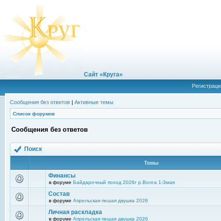
Сайт «Круга»
Регистраци
Сообщения без ответов
|
Активные темы
Список форумов
Сообщения без ответов
Поиск
Темы
Финансы
в форуме
Байдарочный поход 2026г р.Волга 1-3мая
Состав
в форуме
Апрельская пешая двушка 2026
Личная раскладка
в форуме
Апрельская пешая двушка 2026