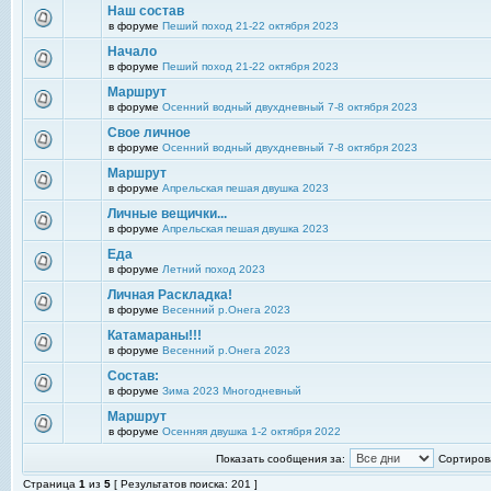
Наш состав
в форуме
Пеший поход 21-22 октября 2023
Начало
в форуме
Пеший поход 21-22 октября 2023
Маршрут
в форуме
Осенний водный двухдневный 7-8 октября 2023
Свое личное
в форуме
Осенний водный двухдневный 7-8 октября 2023
Маршрут
в форуме
Апрельская пешая двушка 2023
Личные вещички...
в форуме
Апрельская пешая двушка 2023
Еда
в форуме
Летний поход 2023
Личная Раскладка!
в форуме
Весенний р.Онега 2023
Катамараны!!!
в форуме
Весенний р.Онега 2023
Состав:
в форуме
Зима 2023 Многодневный
Маршрут
в форуме
Осенняя двушка 1-2 октября 2022
Показать сообщения за:
Сортирова
Страница
1
из
5
[ Результатов поиска: 201 ]