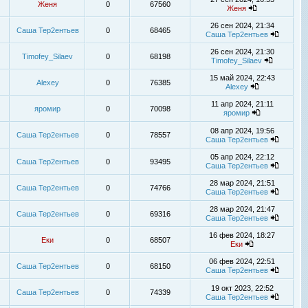
Женя
0
67560
Женя
26 сен 2024, 21:34
Саша Тер2ентьев
0
68465
Саша Тер2ентьев
26 сен 2024, 21:30
Timofey_Silaev
0
68198
Timofey_Silaev
15 май 2024, 22:43
Alexey
0
76385
Alexey
11 апр 2024, 21:11
яромир
0
70098
яромир
08 апр 2024, 19:56
Саша Тер2ентьев
0
78557
Саша Тер2ентьев
05 апр 2024, 22:12
Саша Тер2ентьев
0
93495
Саша Тер2ентьев
28 мар 2024, 21:51
Саша Тер2ентьев
0
74766
Саша Тер2ентьев
28 мар 2024, 21:47
Саша Тер2ентьев
0
69316
Саша Тер2ентьев
16 фев 2024, 18:27
Еки
0
68507
Еки
06 фев 2024, 22:51
Саша Тер2ентьев
0
68150
Саша Тер2ентьев
19 окт 2023, 22:52
Саша Тер2ентьев
0
74339
Саша Тер2ентьев