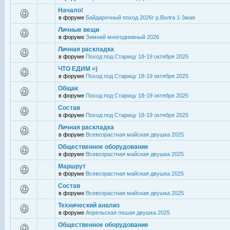
Начало!
в форуме
Байдарочный поход 2026г р.Волга 1-3мая
Личные вещи
в форуме
Зимний многодневный 2026
Личная раскладка
в форуме
Поход под Старицу 18-19 октября 2025
ЧТО ЕДИМ =)
в форуме
Поход под Старицу 18-19 октября 2025
Общак
в форуме
Поход под Старицу 18-19 октября 2025
Состав
в форуме
Поход под Старицу 18-19 октября 2025
Личная раскладка
в форуме
Всевозрастная майская двушка 2025
Общественное оборудование
в форуме
Всевозрастная майская двушка 2025
Маршрут
в форуме
Всевозрастная майская двушка 2025
Состав
в форуме
Всевозрастная майская двушка 2025
Технический анализ
в форуме
Апрельская пешая двушка 2025
Общественное оборудование