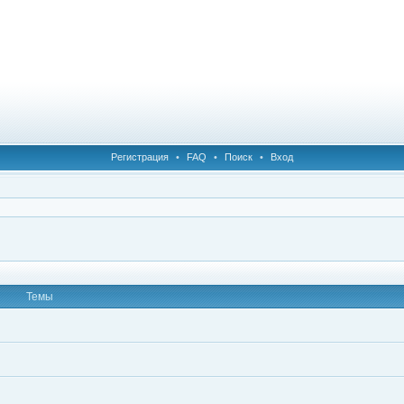
Регистрация
•
FAQ
•
Поиск
•
Вход
Темы