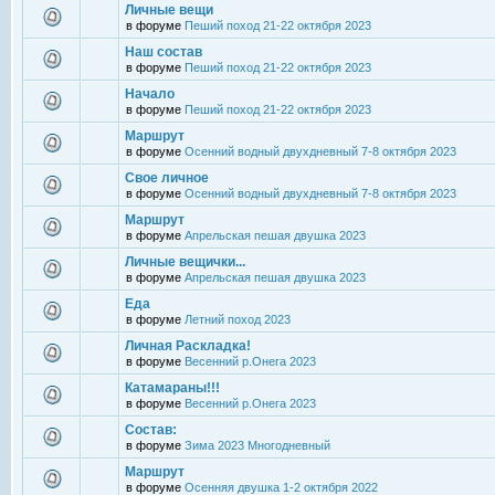
Личные вещи
в форуме
Пеший поход 21-22 октября 2023
Наш состав
в форуме
Пеший поход 21-22 октября 2023
Начало
в форуме
Пеший поход 21-22 октября 2023
Маршрут
в форуме
Осенний водный двухдневный 7-8 октября 2023
Свое личное
в форуме
Осенний водный двухдневный 7-8 октября 2023
Маршрут
в форуме
Апрельская пешая двушка 2023
Личные вещички...
в форуме
Апрельская пешая двушка 2023
Еда
в форуме
Летний поход 2023
Личная Раскладка!
в форуме
Весенний р.Онега 2023
Катамараны!!!
в форуме
Весенний р.Онега 2023
Состав:
в форуме
Зима 2023 Многодневный
Маршрут
в форуме
Осенняя двушка 1-2 октября 2022