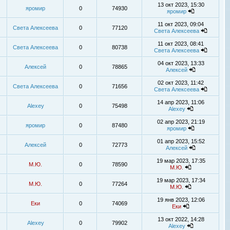
13 окт 2023, 15:30
яромир
0
74930
яромир
11 окт 2023, 09:04
Света Алексеева
0
77120
Света Алексеева
11 окт 2023, 08:41
Света Алексеева
0
80738
Света Алексеева
04 окт 2023, 13:33
Алексей
0
78865
Алексей
02 окт 2023, 11:42
Света Алексеева
0
71656
Света Алексеева
14 апр 2023, 11:06
Alexey
0
75498
Alexey
02 апр 2023, 21:19
яромир
0
87480
яромир
01 апр 2023, 15:52
Алексей
0
72773
Алексей
19 мар 2023, 17:35
М.Ю.
0
78590
М.Ю.
19 мар 2023, 17:34
М.Ю.
0
77264
М.Ю.
19 янв 2023, 12:06
Еки
0
74069
Еки
13 окт 2022, 14:28
Alexey
0
79902
Alexey