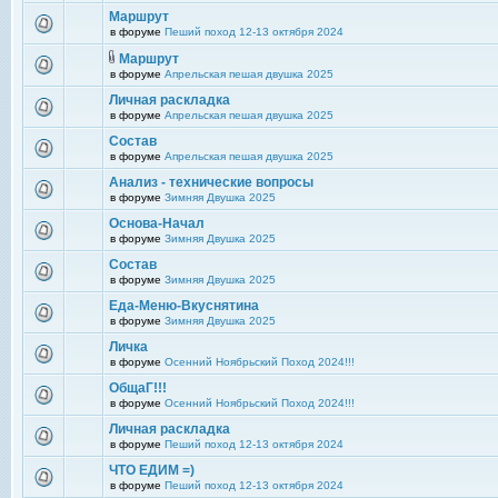
Маршрут
в форуме
Пеший поход 12-13 октября 2024
Маршрут
в форуме
Апрельская пешая двушка 2025
Личная раскладка
в форуме
Апрельская пешая двушка 2025
Состав
в форуме
Апрельская пешая двушка 2025
Анализ - технические вопросы
в форуме
Зимняя Двушка 2025
Основа-Начал
в форуме
Зимняя Двушка 2025
Состав
в форуме
Зимняя Двушка 2025
Еда-Меню-Вкуснятина
в форуме
Зимняя Двушка 2025
Личка
в форуме
Осенний Ноябрьский Поход 2024!!!
ОбщаГ!!!
в форуме
Осенний Ноябрьский Поход 2024!!!
Личная раскладка
в форуме
Пеший поход 12-13 октября 2024
ЧТО ЕДИМ =)
в форуме
Пеший поход 12-13 октября 2024