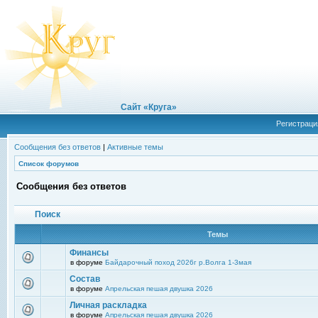
Сайт «Круга»
Регистраци
Сообщения без ответов
|
Активные темы
Список форумов
Сообщения без ответов
Поиск
Темы
Финансы
в форуме
Байдарочный поход 2026г р.Волга 1-3мая
Состав
в форуме
Апрельская пешая двушка 2026
Личная раскладка
в форуме
Апрельская пешая двушка 2026