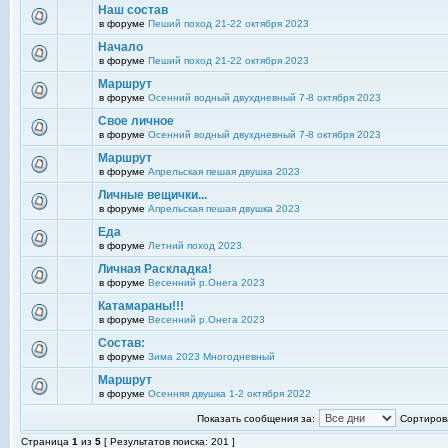
Наш состав
в форуме
Пеший поход 21-22 октября 2023
Начало
в форуме
Пеший поход 21-22 октября 2023
Маршрут
в форуме
Осенний водный двухдневный 7-8 октября 2023
Свое личное
в форуме
Осенний водный двухдневный 7-8 октября 2023
Маршрут
в форуме
Апрельская пешая двушка 2023
Личные вещички...
в форуме
Апрельская пешая двушка 2023
Еда
в форуме
Летний поход 2023
Личная Раскладка!
в форуме
Весенний р.Онега 2023
Катамараны!!!
в форуме
Весенний р.Онега 2023
Состав:
в форуме
Зима 2023 Многодневный
Маршрут
в форуме
Осенняя двушка 1-2 октября 2022
Показать сообщения за:
Сортирова
Страница
1
из
5
[ Результатов поиска: 201 ]