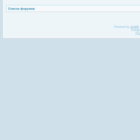
Список форумов
Powered by
phpBB
Desig
Ру