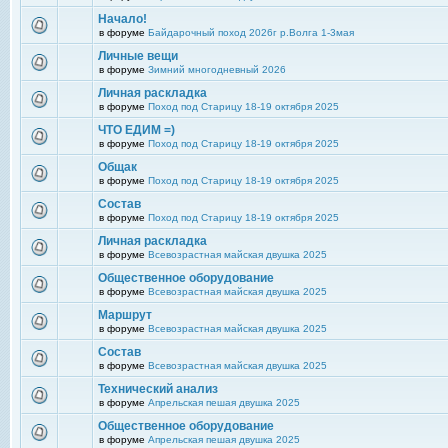
Начало!
в форуме
Байдарочный поход 2026г р.Волга 1-3мая
Личные вещи
в форуме
Зимний многодневный 2026
Личная раскладка
в форуме
Поход под Старицу 18-19 октября 2025
ЧТО ЕДИМ =)
в форуме
Поход под Старицу 18-19 октября 2025
Общак
в форуме
Поход под Старицу 18-19 октября 2025
Состав
в форуме
Поход под Старицу 18-19 октября 2025
Личная раскладка
в форуме
Всевозрастная майская двушка 2025
Общественное оборудование
в форуме
Всевозрастная майская двушка 2025
Маршрут
в форуме
Всевозрастная майская двушка 2025
Состав
в форуме
Всевозрастная майская двушка 2025
Технический анализ
в форуме
Апрельская пешая двушка 2025
Общественное оборудование
в форуме
Апрельская пешая двушка 2025