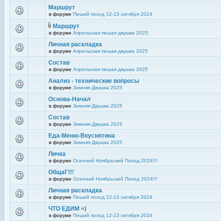
Маршрут
в форуме
Пеший поход 12-13 октября 2024
Маршрут
в форуме
Апрельская пешая двушка 2025
Личная раскладка
в форуме
Апрельская пешая двушка 2025
Состав
в форуме
Апрельская пешая двушка 2025
Анализ - технические вопросы
в форуме
Зимняя Двушка 2025
Основа-Начал
в форуме
Зимняя Двушка 2025
Состав
в форуме
Зимняя Двушка 2025
Еда-Меню-Вкуснятина
в форуме
Зимняя Двушка 2025
Личка
в форуме
Осенний Ноябрьский Поход 2024!!!
ОбщаГ!!!
в форуме
Осенний Ноябрьский Поход 2024!!!
Личная раскладка
в форуме
Пеший поход 12-13 октября 2024
ЧТО ЕДИМ =)
в форуме
Пеший поход 12-13 октября 2024